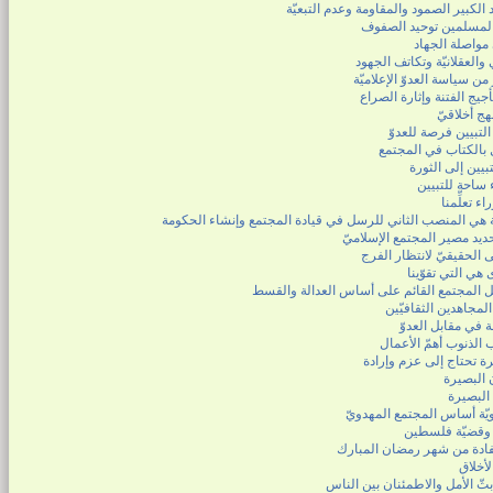
 الكبير الصمود والمقاومة وعدم التبعيّة
لمسلمين توحيد الصفوف
مواصلة الجهاد
والعقلانيّة وتكاتف الجهود
من سياسة العدوّ الإعلاميّة
جيج الفتنة وإثارة الصراع
نهج أخلاقيّ
لتبيين فرصة للعدوّ
 بالكتاب في المجتمع
بيين إلى الثورة
 ساحة للتبيين
ء تعلِّمنا
ية هي المنصب الثاني للرسل في قيادة المجتمع وإنشاء الحكومة
ديد مصير المجتمع الإسلاميّ
 الحقيقيّ لانتظار الفرج
 هي التي تقوّينا
 المجتمع القائم على أساس العدالة والقسط
المجاهدين الثقافيّين
 في مقابل العدوّ
 الذنوب أهمّ الأعمال
ة تحتاج إلى عزم وإرادة
 البصيرة
البصيرة
يّة أساس المجتمع المهدويّ
 وقضيّة فلسطين
فادة من شهر رمضان المبارك
أخلاق
ثّ الأمل والاطمئنان بين الناس