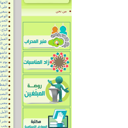
الجهاد
على ا
من نحن
ينبغي 
الوعي 
الحذر 
عدم تأ
اتّباع 
غياب ا
العمل
من الت
كربلاء
عاشورا
الولا
يوم تح
المعنى
التقوى
تشكيل
إعداد 
اليقظة
اجتناب
البصير
فقدان
معنى 
المعنو
الأمل
الاست
نشر ال
يجب ب