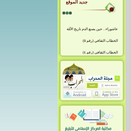
جديد الموقع
عاشوراء... حين يصنع الدم تاريخ الأمّة
الخطاب الثقافي (رقم ٥)
الخطاب الثقافي (رقم ٤)
الخطاب الثقافي (رقم ٣)
الخطاب الثقافي (رقم ٢)
الخطاب الثقافي (رقم ١)
شهادة الإمام الخامنئيّ (قُدِّس سرّه)
العدد 1709 05 شهر رمضان 1447هـ -
الموافق 23 شباط 2026م