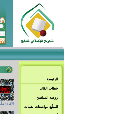
ال
الرئيسة
خطاب القائد
روضة المبلغين
الأكرم (صلّى
المبلّغ:مواصفات-تقنيات