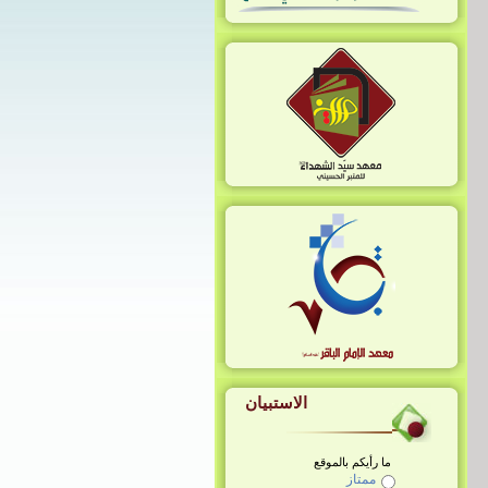
صدَّقَتني وآمَنَت بي
سلامُ اللهِ إليها
رسالة الإمام الخامنئيّ (دام ظلّه) إلى
المؤتمر الوطنيّ «شهداء الأسر
الغرباء»
الاستبيان