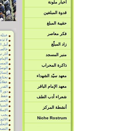
أخبار ملونة
قدوة المبلغين
حقيبة المبلغ
فكر معاصر
عبثيّة
لا تَد
زاد المبلّغ
أمل ا
خالصو
آثار ت
منبر المسجد
الإمام
المسؤو
ذاكرة المحراب
الوصيّ
إنسان
معهد سيّد الشهداء
نحتاج
عقلاني
معهد الإمام الباقر
القدر
دور ال
حفظ د
شعراء أدب الطف
الحضو
السياس
أنشطة المركز
الإسلا
يجب ا
Niche Rostrum
الالت
التحلّ
التضح