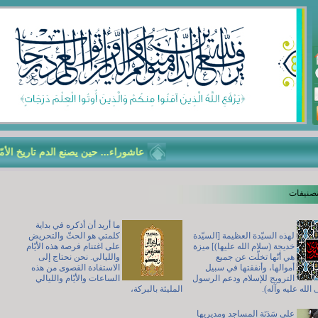
عاشوراء... حين يصنع الدم تاريخ الأمّة
تصنيفات
ما أريد أن أذكره في بداية
لهذه السيّدة العظيمة [السيّدة
كلمتي هو الحثّ والتحريض
خديجة (سلام الله عليها)] ميزة
على اغتنام فرصة هذه الأيّام
هي أنّها تخلّت عن جميع
والليالي. نحن نحتاج إلى
أموالها، وأنفقتها في سبيل
الاستفادة القصوى من هذه
الترويج للإسلام ودعم الرسول
الساعات والأيّام والليالي
 الله عليه وآله).
المليئة بالبركة،
على سَدَنَة المساجد ومديريها