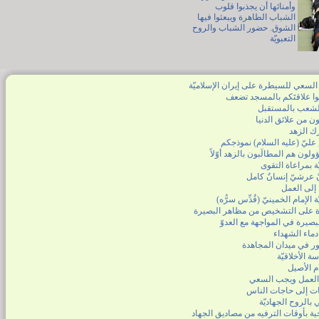
وأمنائها أن يجذبوا قلوب
الشباب الطاهرة ويبعثوا فيها
الشوق. حضور الشباب والروح
التعبويّة
 السعي للسيطرة على إيران الإسلاميّة
َعوا علاقتَكم بالمسجد تضعف
لشعب بالمستقبل
ن من علائق الدنيا
رك الزهد
 عليّ (عليه السلام) نموذجكم
لون هم المطالَبون بالزهد أوّلاً
ة بمراعاة التقوى
ٌ عرشيّ إنسانٌ كامل
 إلى العمل
ّة الإمام الخمينيّ (قُدِّس سرُّه)
ة على التشخيص من مظاهر البصيرة
بصيرة في المواجهة مع العدوّ
ماء الشهداء
ر في ميدان المجاهدة
ة الأخلاقيّة
م الأصيل
لعمل ويجب السعي
فات إلى حاجات الناس
ي بالروح الجهاديّة
ية بأوقات الترفيه من مصاديق الجهاد