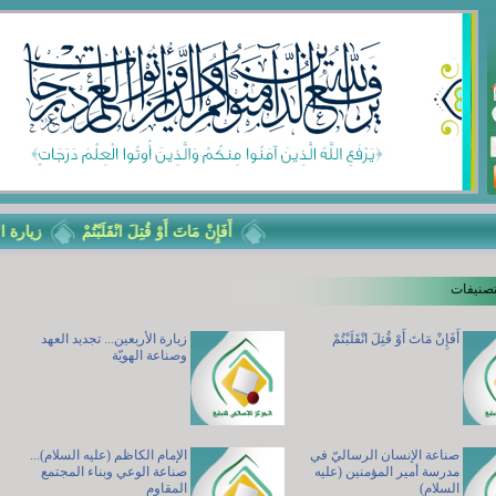
أَفَإِنْ مَاتَ أَوْ قُتِلَ انْقَلَبْتُمْ
زيارة الأربعي
تصنيفات
أَفَإِنْ مَاتَ أَوْ قُتِلَ انْقَلَبْتُمْ
زيارة الأربعين... تجديد العهد
وصناعة الهويّة
صناعة الإنسان الرساليّ في
الإمام الكاظم (عليه السلام)...
مدرسة أمير المؤمنين (عليه
صناعة الوعي وبناء المجتمع
السلام)
المقاوم