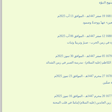
هج النبوّة
م
عين» عهدٌ ووحدةٌ وصمود
م
 في زمن الحرب - صبرٌ وتربيةٌ وثبات
م
 الكاظم (عليه السلام) - مدرسة الصبر في زمن الشدائد
م
 صفّين
م
 زين العابدين (عليه السلام) إمامةٌ في قلب المحنة