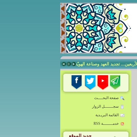
ن... تجديد العهد وصناعة الهويّة
صناعة الإنسان الرساليّ في مدرسة أمير الم
صفحة البحــــث
سجـــــــل الزوار
القائمة البريـدية
خدمــــــــة RSS
جديد الموقع