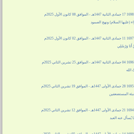
2م
ء (عليها السلام) ونهج الصمود
2م
نَّ أَنَا وَرُسُلِي
2م
 الله
2م
عبئة المستضعفين
2م
ا يُسأل عنه العبد