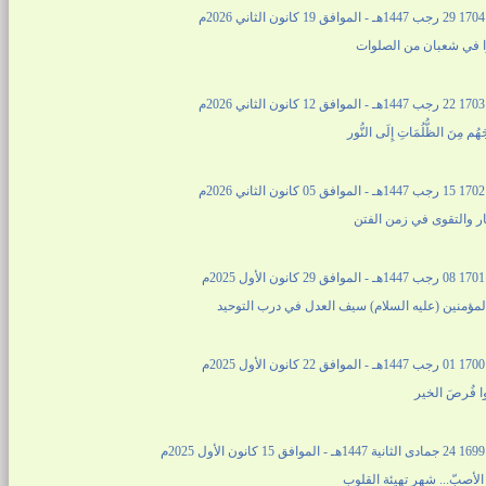
2م
ا في شعبان من الصلوات
2م
جَهُم مِنَ الظُّلُمَاتِ إِلَى النُّور
2م
ار والتقوى في زمن الفتن
2م
المؤمنين (عليه السلام) سيف العدل في درب التوحيد
2م
وا فُرصَ الخير
2م
لأصبّ... شهر تهيئة القلوب