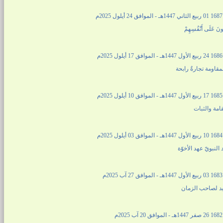
2م
رُونَ عَلَى أَنْفُسِهِمْ
2م
مقاومة تجارةٌ رابحة
2م
امة والثبات
2م
 النبويّ عهد الأخوّة
م
يد لصاحب الزمان
م