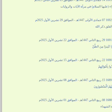
2م
ء (عليها السلام) في مرآة الآيات والروايات
2م
لقلق ذكر الله
2م
وا كَثِيرًا مِنَ الظَّنِّ
2م
وا بِأَمْوَالِهِمْ
2م
 لَهُمُ الْمَنْصُورُونَ
2م
 الشهداء