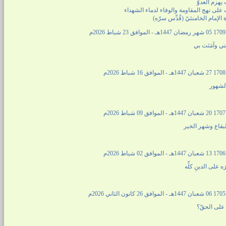
 يهزم العدوّ
 على نهج المقاومة والوفاء لدماء الشهداء
الإمام الخامنئيّ (قُدِّس سرّه)
2م
تني وآمَنَت بي
م
الشهور
م
لبقاع وشهر الخير
م
ه على الدينِ كلِّه
2م
 على الحقّ؟