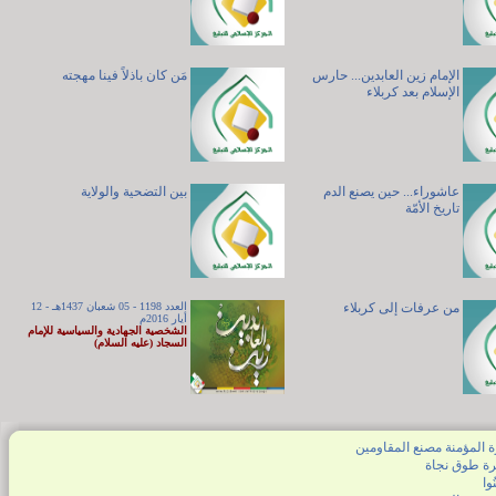
الإمام زين العابدين... حارس
مَن كان باذلاً فينا مهجته
الإسلام بعد كربلاء
عاشوراء... حين يصنع الدم
بين التضحية والولاية
تاريخ الأمّة
من عرفات إلى كربلاء
العدد 1198 - 05 شعبان 1437هـ - 12
أيار 2016م
الشخصية الجهادية والسياسية للإمام
السجاد (عليه السلام)
ة المؤمنة مصنع المقاومين
رة طوق نجاة
نُوا