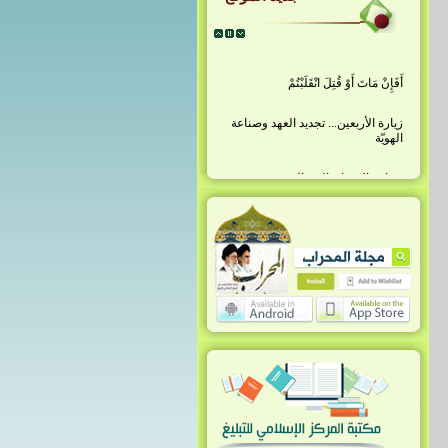
أَفَإِنْ مَاتَ أَوْ قُتِلَ انْقَلَبْتُمْ
زيارة الأربعين... تجديد العهد وصناعة
الهويّة
صناعة الإنسان الرساليّ في مدرسة
أمير المؤمنين (عليه السلام)
الإمام الكاظم (عليه السلام)... صناعة
الوعي وبناء المجتمع المقاوم
الإمام زين العابدين... حارس الإسلام بعد
كربلاء
مَن كان باذلاً فينا مهجته
عاشوراء... حين يصنع الدم تاريخ الأمّة
الخطاب الثقافي (رقم ٥)
الخطاب الثقافي (رقم ٤)