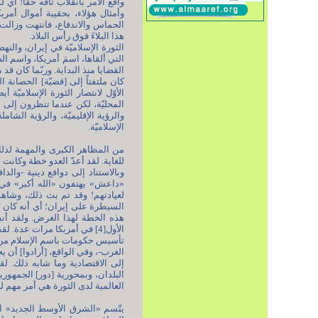
واقع الأمر بانقلاب تافه حقّاً! 
وأمثال هؤلاء، بحقيبة أموال أمر
الحماس والاندفاع، فانتهت وزالت، ول
هذا البلاءَ فوق رأس البلاد.
الثورة الإسلاميّة في إيران، والنه
التي ألقاها، اسمَ أمريكا، واسم ا
كان ملتفتاً إلى [قضيّة] الحصانة ا
الأوّل لانتصار الثورة الإسلاميّة 
المحليّة، لكن عندما تنظرون إلى أغ
والرؤية الإقليميّة، والرؤية الشا
الإسلاميّة.
من المظاهر الكبرى والمهمة لذلك
للغاية. لقد أعدّ العدو خطة وكانت
وبالاستناد إلى دوافع دينية -والد
«داعش» يهتفون «الله أكبر» في 
لعيادتهم! وقد تم بث ذلك، وشا
السيطرة على إيران؛ أي أنه كان ل
هذه الخطة لهذا الغرض. ولقد أنف
الأول[4] في أمريكا مرات عدة
تأسيس حكومات باسم الإسلام من خلا
الغرب-، وفي الواقع، [أرادوا] أن 
إلى الاقتصادية وما شابه ذلك.
البلدان، وبمحورية [دور] الجمهورية
العالمية لدى الثورة هي أمر مهم لل
يتّسم «الشرق الأوسط الجديد» ال