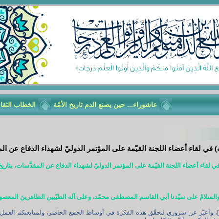
عاشوراء... حين يصنع الدم تاريخ الأمّة
الخطاب الثقافي (ر
ّه) في لقاء أعضاء اللجنة القيّمة على المؤتمر الدوليّ لشهداء الدفاع عن ال
 لقاء أعضاء اللجنة القيّمة على المؤتمر الدوليّ لشهداء الدفاع عن المقدَّسات، بتاريخ 19/06/2024م
ُ والسلامُ على سيّدنا أبي القاسم المصطفى محمّد، وعلى آله الطيّبين الطاهرينَ المعصو
م]، وأعبّر عن سروري لتحقّق هذه الفكرة في أوساط الجمع الحاضر، ولمتابعتكم العمل ب