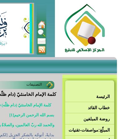
التصنيفات
كلمة الإمام الخامنئيّ (دام ظل
الرئيسة
كلمة الإمام الخامنئيّ (دام ظلّه) في
خطاب القائد
بسم الله الرحمن الرحيم[1]
روضة المبلغين
والحمد لله ربّ العالمين، والصلاة
المبلّغ:مواصفات-تقنيات
بدايةً، أتوجّه بالشكر الجزيل [لك