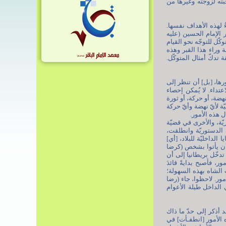
ّته لزوجته وغيرها من
ٌ لهذه الأهداف نفسها.
 الإمام الحسين (عليه
اً، ولم يكن له وجود. ما دفع المتوكّل للتوجّه نحو القيام
ة وراء هذا القبر وهذه
 تدكّ أمثال المتوكّل.
رها، [بل] أن تنظر إلى
تداء. لا يُمكن إحصاء
هضة، أو حركة، أو ثورة
ّة لأيّ نهضة وأيّ حركة
ل هذه الأمور.
يّة، والأخرى في قضيّة
ة الدستوريّة وانطلقت،
لداخليّة للبلاد، [أي]
 أن يأتوا بشخص (كرضا
تدخّل بريطانيا إلى أن
، فأصبح بدايةً قائدَ
 الشاه بهذه السهولة؛
مور. لاحظوا، جاء (رضا
 الداخل طيلة الأعوام
د أذكر إلى حدّ ما ذاك
 الأمور [انطفـأت] في