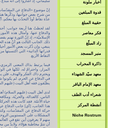
سليماني، إذ أشاروا إلى أنّه مبدع ه
أخبار ملونة
إنّ موضوع «الدفاع عن المقدّسات
قدوة المبلغين
من شرح بعض جوانبها، وذكْرها هنا
عدّة نقاط أودّ التحدّث بها معكم، 
حقيبة المبلغ
لقد لحظتُ هنا أربعة جوانب: أحده
فكر معاصر
والدفاع عنها، وأمثال هذه الأمور
الإسلاميّة»، إذ إنّ الثورة تهتم بق
ذلك. الجانب الثالث هو أنّ هذه الح
زاد المبلّغ
ينبغي، وإن ذُكرت بعض الأمور أحيانا
قدراتها الذاتية» التي اكتسبتها 
منبر المسجد
النقاط الأربع.
ذاكرة المحراب
فيما يرتبط بذاك المعنى الرمزي، ف
المزار، واحترامٌ له، لكنّها في ال
معهد سيّد الشهداء
ويحترم ذاك الفكر والهدف، فلن يم
في الدفاع عن الحرم، لم يكونوا شيع
يطبّقون فقه أهل البيت (عليهم السل
معهد الإمام الباقر
لدى أهل البيت (عليهم السلام) أهد
شعراء أدب الطف
الناس، كالعدالة، والحريّة، ومكا
حياة الأئمّة. فقد كانت هذه الحركةُ
أنشطة المركز
هذا الجانب، [أي] جانب الدفاع عن 
حركة الدفاع عن المقدّسات، وكذلك
Niche Rostrum
المشكلات على المستويين الروحان
منهم لا يعرفون أين تقع في العالم
أن تتمّ مخاطبة هؤلاء، ولابدّ من م