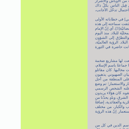
 من الأوباش والأشرار
 قِبل الناس بكلّ ذاك
 احتمال تدخّل الأجانب،
يني] في خطاباته الأولى
 التفت سماحته إلى هذه
القضايا منذ البداية. وربّما كان قد مرّ عام وشهران أو ثلاثة على بدء النضال[2] حين ألقى الإمام تلك الكلمة ضدّ الحصانة القضائيّة[3]، أي إنّ الإمام
يّة للبلاد. منذ اليوم
ة والتطرّق إلى الشؤون
اد. الرؤية العالميّة،
 كانت حاضرة في الثورة
ضعت لها مشاريع ضخمة
 جماعةً باسم الإسلام،
ت مخالبها. كان مقاتلو
يان الصهيوني يذهبون
على المنطقة من أجل
ر والاستعمار؛ تم وضع
ي أعلنه الشخص الرسمي
فقوه. كان هؤلاء يريدون
لشرق، وبلدٍ يحدّنا من
ية والعقائدية، إضافةً
 والكبار، من مختلف
تعمار. إنّ هذه الرؤية
باسم الدين في كل من