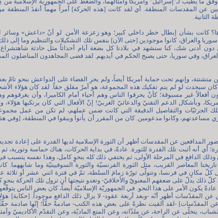
 وفق ما يطيب لـ"إسرائيل" وأمريكا وأمثالهما، والضغط على الجمهورية الإسلامية من كِ
ين عن المقدسات المنطقة. أي لقد كانت [هذه الحركة] أمراً مهماً أنقذَ المنطقة 
الثانية.
اها؟ كانت بشأن إبطال خطر داخلي كبير؛ وهو زعزعة الأمن. لو أنّ «داعش» وسائر ال
 سوريا والعراق، كانوا موجودين [حتى الآن] بنفس تلك التشكيلات والتنظيم وما إلى ذلك
سه في العراق، وفي سوريا، حتى يصبح الحكم في أيديهم. لقد قضى المجاهدون المناضلون ا
 متشتتة، وإنهم تحت حماية أمريكا أيضاً، ولم يجرِ القضاء على الدواعش بنحو تامّ بع
ذا كان سيحدث لو لم يتم تفكيك هذه المجموعة، هو أمرٌ مقلق حقاً. لقد كان هؤلاء الأ
 أفعالاً غير مسبوقة؛ كأنْ يحرقوا الناس وهم أحياء أمام الكاميرا، وأن يغرقوهم و
كا، وبأشكال الدعم التقنيّ والدعائيّ الغربيّ! إنّ الأفعال التي كان يرتكبها هؤلاء،
، وتلك الجزئيّات والتفاصيل الدقيقة التي كانت ضمن عملهم، لم تكن من عمل مجم
مساعدتهم، وكانوا مدعومين. كان من المقرر أن يأتوا ويبقوا في المنطقة، [وفي هذه 
حضور المدافعين عن المقدسات أظهر أن الثورة الإسلامية لديها القدرة على إعادة تجد
ة؛ أي أنه أثبت تلك القدرة للثورة. عادةً، في بداية الحركات، هناك حماسة وثورية، ث
ك الدافع في المرحلة الأولى، ثم يختفي ذلك كله بنحوٍ كامل، وهذا نفسه يتسبب في 
اريخنا المعاصر القريب، مثل الثورة الفرنسيّة والثورة السوفييتيّة وما شابههما. كا
لّ مكانٍ في فرنسا، وتتولّى ثورٌة زمامَ السلطة، ثمّ في فترة اثني عشر أو ثلاثة عش
ً، كلّ ذلك يدلّ على ضعفهم المعنويّ والأخلاقيّ- وتغدو نتيجتها أن تزول تلك الحركة بنحوٍ ك
 عادةً يكون الأمر على هذا النحو. في الجمهوريّة الإسلاميّة أيضاً، كان بعض الناس يتوقّ
 عن المقدّسات أظهر أنّه -وبعد أربعة عقود- لا يزال ذلك الدافع موجوداً. [حكاية] هؤل
عن المقدّسات] -لقد ألقيت نظرةً على بعض هذه الكتب- صادمةٌ حقّاً؛ إنّها صادمة حقّاً
ب، يتخلّى عن الراحة، عن ملذّاته، وعن المتع الماديّة، وعن التقدّم الأكاديميّ وأم