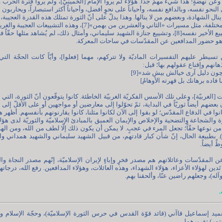
عن نهضةٍ! هذا شيءٌ مهمٌ جدّاً. هؤلاء لم يروا الإمام [الخمينيّ]، ولم يروا فترة الحرب 
نحو نفسه، وبالدافع نفسه، وأحياناً على نحوٍ أفضل، وأحياناً أكثر استبصاراً، ويحاربون
 الشهادة، وبعضهم من لا ينالها. وهذا يدلّ على أنّ الثورة تمتلك هذه القدرة العجيبة، هذا م
قد رأينا ذلك في أشكاله الأخرى المختلفة، مثل مسيرات «الثاني والعشرين من بهمن»[7]
في أي مكانٍ في العالم -هذا التشييع الأخير نفسه[8]، وتشييع جنازة الشهيد سليماني، وأمثال ذلك، لم يُشاهد م
هو حضور المدافعين عن المقدّسات في ساحات المعركة.
يطر عليهم التفسيرات الماديّة ولا تتركهم، مهما [فعلوا]، وأيّاً كانت الحجّة التي 
انهم وإقناع عقولهم بها؛ قيل:
ن دلیل آری خیالش بیش شد»[9]
ا فاده برهانك بل قهرته الأوهامُ]
الغربيّة]، وعلى تلك الأسس الفكريّة الغربيّة الخاطئة. كانوا يتوقّعون أنّ الثورة، التي 
عضهم أيضاً ثوريّاً في البداية، ثمّ تحوّلوا إلى معارضين أو مواجهين أو على الأقلّ إلى 
نوا في الدفاع المقدّس؛ لو بقوا إلى الآن لكانوا مثلنا، كانوا يقارنونهم بأنفسهم. أظهر هؤل
 والشجاعة والتضحية والإخلاص والإيمان العميق بالمبادئ الإسلاميّة والثوريّة لدى هؤل
دةٌ من نوعها حقّاً؛ تجعل المرء في عجبٍ. لا يمكن أن يكون ذلك إلّا لطف من الله، ومن الهدا
). بطبيعة الحال، إنّ شأن كبار قادتهم، من قبيل الشهيد سليماني والشهيد همداني وا
 أيضاً.
المقدّسات وعائلاتهم هم مصدر فخرٍ وإباءٍ لإيران الإسلاميّة، إنّهم مصدر النجاة والفل
 تَدين لهؤلاء الأعزاء، هؤلاء الشهداء، وهذه العائلات، وهؤلاء المدافعين. رفع الله، درجا
وآله)، وجعلهم راضين عنّا، وألحقنا بهم.
.
 العميد إسماعيل قاآني (قائد قوّة القدس في حرس الثورة الإسلاميّة)، وحجّة الإسلام
مر) تقريرهما.