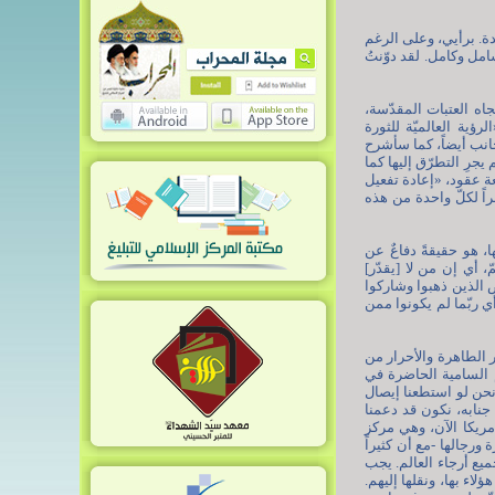
. برأيي، وعلى الرغم
مل وكامل. لقد دوّنتُ
اه العتبات المقدّسة،
ؤية العالميّة للثورة
لجانب أيضاً، كما سأشرح
جرِ التطرّق إليها كما
بعة عقود، «إعادة تفعيل
اً لكلّ واحدة من هذه
ا، هو حقيقةً دفاعٌ عن
، أي إن من لا [يقدّر]
 الذين ذهبوا وشاركوا
ي ربّما لم يكونوا ممن
ر الطاهرة والأحرار من
م السامية الحاضرة في
 ونحن لو استطعنا إيصال
 جنابه، نكون قد دعمنا
مريكا الآن، وهي مركز
رجالها -مع أن كثيراً
ميع أرجاء العالم. يجب
لاء بها، ونقلها إليهم.