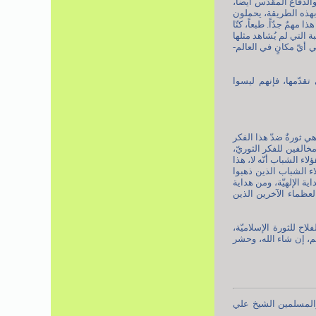
والدفاع المقدّس أيضاً،
 بهذه الطريقة، يحملون
همٌ جدّاً. طبعاً، كنّا
، وهذه التشييعات العجيبة والغريبة التي لم يُشاهد مثلها
ثلها حقّاً في أيّ مكانٍ في العالم-
تقدّمها، فإنهم ليسوا
هي ثورةٌ ضدّ هذا الفكر
مخالفين للفكر الثوريّ،
اء الشباب أنّه لا، هذا
اء الشباب الذين ذهبوا
ية الإلهيّة، ومن هداية
لعظماء الآخرين الذين
اح للثورة الإسلاميّة،
تهم، إن شاء الله، وحشر
 والمسلمين الشيخ علي