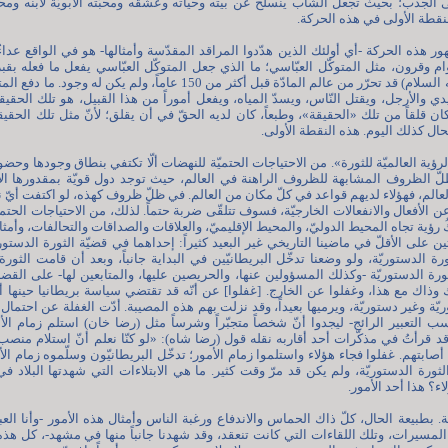
الجذب؛ بحيث تجعل الشاب ينسلخ عن بيته وحياته وعشقه ومحبّته الأبويّة لابنه ومحب
لنقطة الأولى في هذه الحركة.
هور هذه الحركة -أي أولئك الذين هدّدوا المراقد المقدّسة وأمثالها- هو في الواقع عداء
م وقرون، مثل المتوكّل العبّاسي؛ ما الذي جعل المتوكّل العبّاسي يفعل ما فعله بقبر
السلام)؟ كان الإمام الحسين (عليه السلام) قد تحرّر من عالم المادّة قبل أكثر من 150 عام
ي والأرجل، ويقتل النّاس، ويسدّ المياه، ويفعل أموراً من هذا القبيل، هو تلك الحقيق
كان قلقاً من تلك «الحقيقة»، وطبعاً، كان لديه الحقّ في أن يقلق؛ لأنّ مثل تلك الحقيقة
لحال كذلك اليوم. هذه النقطة الأولى.
لرؤية العالميّة للثورة». من الاحتياجات الحتميّة للنهضات ألّا تكتفي بنطاق وجودها وحضو
ظلّ الظروف المشابهة للظروف الراهنة في العالم، حيث توجد دول قويّة بمقدورها الاع
العالم، فهؤلاء لديهم قواعد في كلّ مكان من العالم. في ظلّ ظروف كهذه، لو اكتفت أيّ ن
 عن الأفعال والانفعالات الخارجيّة، فسوف تتلقّى ضربة حتماً. لذلك، من الاحتياجات الحتمي
ُ رؤية تجاه المحيط الدوليّ، والمحيط الإقليميّ، والعلاقات والصداقات والتحالفات، وأمثا
ن على الأقلّ في ماضينا التاريخي غير البعيد كثيراً: إحداهما في قضيّة الثورة الدستور
ة الدستوريّة، ولو وضعنا تدخّل البريطانيّين في البداية جانباً، وبعد أن قامت الثور
ة الدستوريّة -وكذلك المسؤولين عنها، والحريصين عليها، والمتابعين لها- على القضايا ا
 وذاك مع هذا، وغفلوا عن الخارج. [غفلوا] عن أنّه قد تقتضي سياسة بريطانيا حينها
ّة وغير دستوريّة، ويرميها بعيداً، وقد نزلت بهم هذه المصيبة. أدّت الغفلة عن احتمال 
لتعبير الرائج- ليجدوا أنّ شخصاً متجبّراً وشرساً مثل (رضا خان) استلم زمام الأمور
د قرأتُ في مذكّرات أحد أقاربه نقله قول (رضا شاه): «لو كنّا نعلم أنّ استلام منصب
أصابتهم. غفلوا فجاء هؤلاء واستلموا زمام الأمور؛ تدخّل البريطانيّون وسلّموه زمام الأ
رة الدستوريّة، ولم يكن قد مرّ وقت كثير. ما هي الابتلاءات التي شهدتها البلاد في
؟ هذا أحد الأمور.
ة. بطبيعة الحال، كلّ ذاك الحماس والاندفاع ورغبة الناس وأمثال هذه الأمور -وأنا العب
لمسيرات، وتلك اللقاءات التي كانت تنعقد، وقد شهدنا جانباً منها في مشهد-، كل هذه