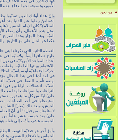
فهناك قدرة في هذه الأهداف على 
الأمور، وتسوقه نحو الدفاع. هذه ا
من نحن
وإنّ عداء أولئك الذين تسبّبوا بظ
أشخاصٌ رحلوا عن الدنيا منذ أعوا
بمثل هذه الأعمال، وأن يقطع الأيد
القبّة، وهذا المزار وهذا الضريح. 
هكذا هو الحال على مرّ التاريخ، وا
النقطة الثانية التي ذكرناها هي «ا
خارج نطاقها أيضاً، ولاسيّما في 
أعداد القواعد الأمريكيّة في دول 
بالاهتمام ببيئتها الداخليّة، وغفلت
-حركة اجتماعيّة أو سياسيّة- امتلاك
في لقد لُدغنا في هذا المجال مرّتي
نهضة تأميم النفط. في قضيّة الثور
انصبّت انشغالات الراغبين في الثور
النزاعات والصراعات لهذا مع ذاك
خان) ليكنس كلّ ما هو ثورة دستوري
استيقظوا في أحد الصباحات -حسب ا
الجيش، وبعد ذلك [صار] الشاه. وق
لاستلمناه من قبل»! أي أنّ الغفلة 
خان) بعد خمسة عشر عاماً من الثو
الخمسة عشر، وأدّت إلى غفلة هؤلاء
وأمرٌ آخر هو قضيّة النهضة الوطنيّ
الحماس والاندفاع الشعبي، وتلك ا