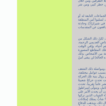
لا الطرفين. ومن خلال
من خطر كبير، ومن شر
جماعات التابعة له أو
، لسلبوا أمن المنطقة
بأسرها، بما في ذلك إيران، ومن دون أدنى شك، كنا سنشهد في بلادنا كل بضعة أيام أحداثاً مثل حادثة شاهتشراغ في شيراز[5]، وحادثة
لمدافعون عن المقدسات
د، لكنّ ذلك الشكل من
شخاص العديمي الرحمة،
هم أحياء، و[في الوقت
 وتلك المقاطع المصورة
وعة من الأشخاص بذلك
الحالة] لن يبقى أمنٌ
يد ومواصلة ذلك الشغف
م بسبب عوامل مختلفة،
زوال بنية تلك الحركة
نت تحدث حركةٌ شعبيةٌ
ر عاماً تقريباً، تحدث
امل، ويتولّى إمبراطورٌ
عون أن يحدث الأمر على
اء الشباب الذين تركوا
! شابٌّ يمتلك إمكانات
ثال ذلك، ويذهب للدفاع