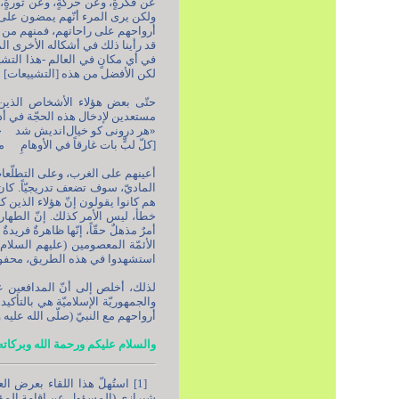
عن فكرةٍ، وعن حركةٍ، وعن ثورةٍ، و
ولكن يرى المرء أنّهم يمضون على ال
أرواحهم على راحاتهم، فمنهم من ينال
لكن الأفضل من هذه [التشييعات] 
حتّى بعض هؤلاء الأشخاص الذين تس
مستعدين لإدخال هذه الحجّة في أذه
«هر درونی کو خیال‌اندیش شد چو
[كلّ لبٍّ بات غارقاً في الأوهامِ م
أعينهم على الغرب، وعلى التطلّعات [
الماديّ، سوف تضعف تدريجيّاً. كان ب
هم كانوا يقولون إنّ هؤلاء الذين كا
خطأ، ليس الأمر كذلك. إنّ الطهارة
أمرٌ مذهلٌ حقّاً، إنّها ظاهرةٌ فري
الأئمّة المعصومين (عليهم السلام
استشهدوا في هذه الطريق، محفوظٌ
لذلك، أخلص إلى أنّ المدافعين عن 
والجمهوريّة الإسلاميّة هي بالتأكيد
أرواحهم مع النبيّ (صلّى الله عليه 
والسلام عليكم ورحمة الله وبركاته
[1] استُهلّ هذا اللقاء بعرض
شيرازي (المسؤول عن إقامة المؤت