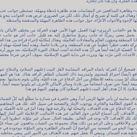
ذه الفكرة، وأنّ هذا كان إنجازه.
» وظاهرة المدافعين عن المقدّسات هذه، ظاهرة مُذهلة ومهمّة، تستبطن جوانب عديدة
 وهناك في كلمة أو تصريح أو أمثال ذلك، لكن من الضروري عرض هذه الجوانب بنحوٍ شا
أيّها الإخوة والأخوات الأعزّاء، حول جوانب هذه الظاهرة المهمّة والمدهشة والمذهلة.
ا هو «الجانب الرمزي» لهذا العمل. فهذا الأمر، فهذه الحركة من مختلف الأماكن باتج
، يحمل معنى رمزيّاً، له جانب رمزيّ سأتطرق إليه بعد قليل. جانب آخر هو جانب «الر
ضايا المنطقة وشؤون العالم والمعادلات العالميّة، وهناك إمكانيّة لإجراء قراءة من هذا ا
ركة دفعت خطراً عظيماً عن هذه المنطقة، وعن بلادنا خاصةً، وهذه أيضاً قضيّة مهمّة لم ي
ً. القضيّة الرابعة أيضاً هي أنّ هذه الحادثة أثبتت امتلاك الثورة الإسلاميّة، بعد مرور أر
من الأحداث التي مرّت بها، وبرزت في بداية الثورة الإسلاميّة. سوف أعرض شرحاً مختصر
صحيحٌ أنّ الحركة باتجاه المراقد المقدّسة لأهل البيت (عليهم السلام)، والدفاع عنه
واقع [أيضاً] احترامٌ للمحتوى ولمدرسة ذاك الجثمان الطاهر الراقد هناك. هذا هو المهمّ
تلك أيّ سبب يدفعه للانطلاق من أجل الدفاع عن هذه القبّة، ولكي يقوم بحمايتها. بعض
ة أيضاً! نحن نعرف أشخاصاً من بلادنا، وسائر الأماكن الأخرى، لم يكونوا شيعة أيضاً، أ
ام)، إلا أنّ هدف أهل البيت (عليهم السلام) كان يهمّهم. المهمّ هو هذا.
اف سامية لن يأتي عليها الزمن أبداً، وهي حاضرة في صدارة ما تتطلّع إليه كلّ الضمائ
فحة القوى الظالمة والجائرة، ووجوب الإيثار والتضحية في سبيل الله. تلك هي المفاهي
 حركةَ الدفاع عن هذه الأهداف، والمحبّة لها، والرغبة فيها، وهذا أمرٌ في غاية الأهميّة.
الأهداف، إلى أسماع الناس حول العالم، عبر هذه الأساليب الإعلاميّة التي أشار إليها
 تلك الأهداف؛ لأنّه توجد في العالم، بطبيعة الحال، ضمائر غير ملوّثة. انظروا إلى أ
ي والأخلاقي، وعلى الرغم من ذلك، هناك مجموعة من الشباب يدافعون عن نساء غزّة و
- بهذا النحو من التضحية. من الواضح أنّ الضمائر الطاهرة وغير الملوّثة موجودة في ج
خاطبة هذه الضمائر، وينبغي ألّا نغفل عنهم. هذه الأهداف من الأمور التي ينبغي مخاطبة هؤ