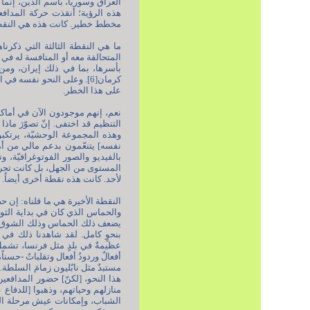
العراق وسوريا، باسم الدين، إنما
هذه الرؤية؛ أنقذت حركة المدافع
مخطط خطير. كانت هذه هي النقطة 
ما هي النقطة الثالثة التي ذكرن
المتحالفة معه أو المنافسة له في
كرمان[6]. وعلى النحو نف
على هذا الخطر.
نعم، إنهم موجودون الآن في أماكن
التنظيم قد اختفى. إنّ تصوّرَ ما
وهذه المجموعة الوحشيّة، يرتكبون
نفسه] يتنعّمون بدعم مالي من أمري
بالفيديو والصور الفوتوغرافيّة
المستوى من الجهل، بل كانت تجري 
لأحد. كانت هذه نقطة أخرى أيضاً.
النقطة الأخيرة هي ما قلناه: إن 
والحماس الذي كان في بداية الثور
يضعف ذلك الحماس وذلك الشوق وذل
بنحوٍ كامل. لقد شاهدنا ذلك في ت
عظيمةٌ في بلدٍ مثل فرنسا، تشمل ك
أفعالٌ وردودُ أفعال وتقلباتٌ -حسنا
مستبدٌ مثل نابّليون زمامَ السلطة.
هذا النحو، [لكنّ] حضور المدافعين
منازلهم وحياتهم، وذهبوا [للدفاع 
الشباب، وإمكانات عيش مرحلة الشبا