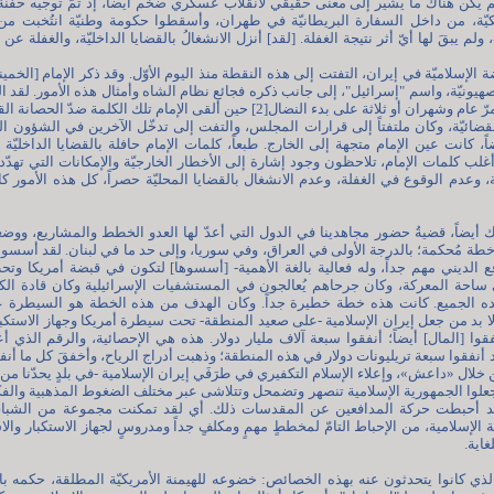
أي لم يكن هناك ما يشير إلى معنى حقيقي لانقلاب عسكري ضخم أيضاً، إذ تمّ توجيه حفنة
يكيّة، من داخل السفارة البريطانيّة في طهران، وأسقطوا حكومة وطنيّة انتُخبت من
م يبقَ لها أيّ أثر نتيجة الغفلة. [لقد] أنزل الانشغالُ بالقضايا الداخليّة، والغفلة عن
ضة الإسلاميّة في إيران، التفتت إلى هذه النقطة منذ اليوم الأوّل. وقد ذكر الإمام [الخم
لصهيونيّة، واسم "إسرائيل"، إلى جانب ذكره فجائع نظام الشاه وأمثال هذه الأمور. لقد
لقضائيّة، وكان ملتفتاً إلى قرارات المجلس، والتفت إلى تدخّل الآخرين في الشؤون المحل
أيضاً، كانت عين الإمام متجهة إلى الخارج. طبعاً، كلمات الإمام حافلة بالقضايا الداخليّ
لب كلمات الإمام، تلاحظون وجود إشارة إلى الأخطار الخارجيّة والإمكانات التي تهدّد البل
ملة، وعدم الوقوع في الغفلة، وعدم الانشغال بالقضايا المحليّة حصراً، كل هذه الأمور
 أيضاً، قضيةُ حضور مجاهدينا في الدول التي أعدّ لها العدو الخطط والمشاريع، وو
 خطة مُحكمة؛ بالدرجة الأولى في العراق، وفي سوريا، وإلى حد ما في لبنان. لقد أسسوا
افع الديني مهم جداً، وله فعالية بالغة الأهمية- [أسسوها] لتكون في قبضة أمريكا وتح
ساحة المعركة، وكان جرحاهم يُعالجون في المستشفيات الإسرائيلية وكان قادة الك
هده الجميع. كانت هذه خطة خطيرة جداً. وكان الهدف من هذه الخطة هو السيطرة 
ا بد من جعل إيران الإسلامية -على صعيد المنطقة- تحت سيطرة أمريكا وجهاز الاستكبا
قوا [المال] أيضاً؛ أنفقوا سبعة آلاف مليار دولار. هذه هي الإحصائية، والرقم الذ
. لقد أنفقوا سبعة تريليونات دولار في هذه المنطقة؛ وذهبت أدراج الرياح، وأخفقَ كل ما أن
ل «داعش»، وإعلاء الإسلام التكفيري في طرَفَي إيران الإسلامية -في بلدٍ يحدّنا من ا
يجعلوا الجمهورية الإسلامية تنصهر وتضمحل وتتلاشى عبر مختلف الضغوط المذهبية والفكر
 لقد أحبطت حركة المدافعين عن المقدسات ذلك. أي لقد تمكنت مجموعة من الشباب
 الإسلامية، من الإحباط التامّ لمخططٍ مهمٍ ومكلفٍ جداً ومدروسٍ لجهاز الاستكبار والاس
غاية.
ذي كانوا يتحدثون عنه بهذه الخصائص: خضوعه للهيمنة الأمريكيّة المطلقة، حكمه 