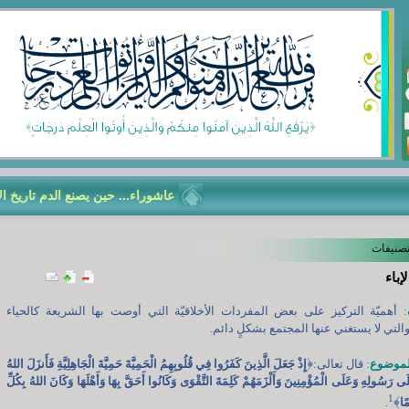
عاشوراء... حين يصنع الدم تاريخ الأمّ
تصنيفات
إباء
:
أهميّة التركيز على بعض المفردات الأخلاقيّة التي أوصت بها الشريعة كالحياء
والتي لا يستغني عنها المجتمع بشكلٍ دائم.
﴿
لموضوع
:
قال تعالى:
إِذْ جَعَلَ الَّذِينَ كَفَرُوا فِي قُلُوبِهِمُ الْحَمِيَّةَ حَمِيَّةَ الْجَاهِلِيَّةِ فَأَنزَلَ اللهُ
َى رَسُولِهِ وَعَلَى الْمُؤْمِنِينَ وَأَلْزَمَهُمْ كَلِمَةَ التَّقْوَى وَكَانُوا أَحَقَّ بِهَا وَأَهْلَهَا وَكَانَ اللهُ بِكُلِّ
1
﴾
ًا
.