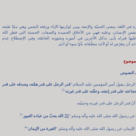
رة في اللغة بمعنى الحميّة والإنفة، ومن لوازمها الإباء ورفعة النفس وهي ممّا طبعه
نفس الإنسان، وعليه فهي من الأخلاق الحميدة والصفات الحسنة التي فطر الله
عليها فتراه يأبى تدخّل الآخرين في أموره وشؤونه الخاصّة، وفي الإصطلاح عدم
د أن يتعرّض له أو لأحد متعلّقاته بأيّ سوء أو أذى.
لموضوع
ي النصوص
الرجل:يقول أمير المؤمنين عليه السلام:"
قدر الرجل على قدر همّته، وصدقه على قدر
2
شجاعته على قدر إنفته، وعفّته على قدر غيرته
"
.
أنّ قدر الرجل على قدر غيرته وحميّته.
3
ه:عن رسول الله صلى الله عليه وآله وسلم:"
إنّ الله يحبّ من عباده الغيور
"
.
4
إيمان:عن رسول الله صلى الله عليه وآله وسلم:"
الغيرة من الإيمان
"
.