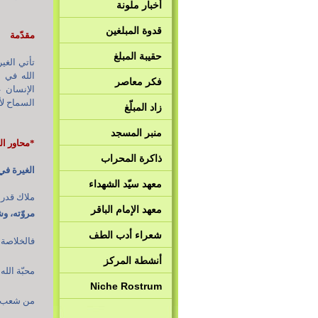
أخبار ملونة
قدوة المبلغين
مقدّمة
حقيبة المبلغ
تأتي الغي
الله في 
فكر معاصر
الإنسان 
السماح لأح
زاد المبلّغ
منبر المسجد
*محاور ا
ذاكرة المحراب
الغيرة ف
معهد سيّد الشهداء
ملاك قدر 
معهد الإمام الباقر
مروّته، و
شعراء أدب الطف
فالخلاصة 
أنشطة المركز
محبّة الل
Niche Rostrum
من شعب ال