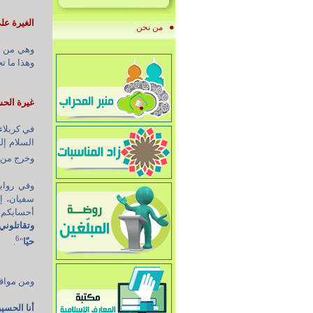
الغيرة عل
من نحن
وهي من أب
وهذا ما ت
غيرة الحس
في كربلاء
السلام إل
وخرج من ا
وفي رواية
سفيان، إن
أحسابكم إ
وتقاتلوني
6
حيّا
"
.
ومن مواقف
أنا الحس