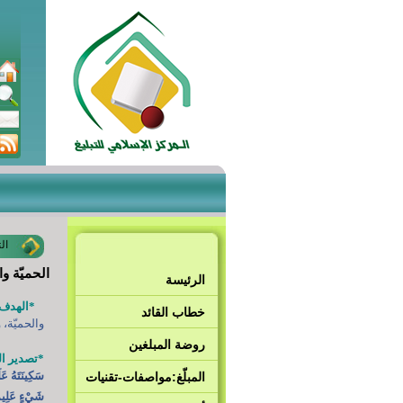
ال
الحميّة وال
الرئيسة
*الهدف
خطاب القائد
والحميّة، 
روضة المبلغين
*تصدير ا
سَكِينَتَهُ عَل
المبلّغ:مواصفات-تقنيات
شَيْءٍ عَلِيم