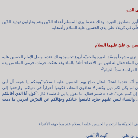
ى الدين
رز مصاديق الغيرة، وذلك عندما يرى المسلم أعداء الدّين وهم يحاولون تهديد الدّين
جلّى في كربلاء على يدي الحسين عليه السلام وأصحابه.
ين بن عليّ عليهما السلام
 نرى مشهداً يجسّد الغيرة والحميّة أروع تجسيد وذلك عندما وصل الإمام الحسين عليه
ى الماء فقال له لعين من الأعداء: أتلتذّ بالماء وقد هتكت حرمك، فرمى الماء من يده
5.
لفرات قاصداً الخيام
ٍ أنّه عندما اشتدّ القتال صاح بهم الحسين عليه السلام:"ويحكم يا شيعة آل أبي
 لم يكن لكم دين وكنتم لا تخافون المعاد، فكونوا أحراراً في دنياكم، وارجعوا إلى
ن كنتم عربا". فناداه شمر فقال: ما تقول يا بن فاطمة؟ قال:"
أقول:أنا الذي أقاتلكم
، والنساء ليس عليهم جناح، فامنعوا عتاتكم وجهّالكم عن التعرّض لحرمي ما دمت
 الحميّة ما ارتجزه الحسين عليه السلام عند مواجهته الأعداء
ين بن علي آليت ألّا أنثني