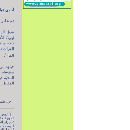
أحمي عي
غيرة أبي 
تقول الرو
لهؤلاء ال
فأخبره، 
الفرات فأ
8
الماء
.
حياؤه من 
سقوطه عن 
المخيّم ف
المقاتل.
*زاد عاشوراء
1-الفتح، 26.
2-نهج البلاغة، ج4، ص13.
3-ميزان الحكمة، محمّد الريشهريّ، ج3، ص2342.
4-وسائل الشيعة، الحرّ العامليّ، ج20، ص154.
5-مقتل العوالم، الشيخ عبد الله البحرانيّ، ص98.