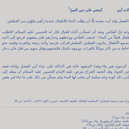
7
الات أبي أمضي على دين النبيّ
الفضل:وقد أبت نفسه إلّا أن يطلب الماء للأطفال عندما رآهم يتلوّون من العطش.
اية إنّ العبّاس وبعد أن استأذن أخاه للقتال قال له الحسين عليه السلام:"فاطلب
أطفال قليلاً من الماء"، فذهب العبّاس ووعظهم وحذّرهم فلم ينفعهم، فرجع إلى أخيه
فسمع الأطفال ينادون:العطش العطش!فركب فرسه وأخذ رمحه والقربة وقصد نحو
حاط به من كان موكلاً بالفرات، ورموه بالنبال فكشفهم وقتل منهم من قتل حتّى دخل
الرجوع بغير ماء:وهذا المشهد غاية في الدلالة على حياء أبي الفضل وإبائه فبعد
الجواد وقد أثخنته الجراح يعرض عليه الإمام الحسين عليه السلام أن ينقله إلى
يأبى ذلك كونه وعد سكينة أن يجلب لها الماء ولم يتمكّن من ذلك على ما جاء في بعض
,نشر جمعية المعارف الاسلامية الثقافيّة ,الطبعة التاسعة: تشرين الأول 2010م - 1431هـ/ ص:89