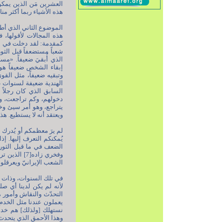
العشرين مَن الذين يمكن 
هذه الأشياء ربما أكثر من
الموضوع الثاني الذي أطر
هذه المجالات لأقولها، 
كمقدمة: لقد دخلت في أ
شعباً مستضعفاً قبل ال
الذي أُبقيَ ضعيفاً. «
إبقاء الشخص ضعيفاً هو
وتبقيه ضعيفاً، مثل القوى
السابق الذي كان رجلاً م
دخولهم، وكم تراجعت، وك
يتراجع، وهو أمر سيئ وخط
ويعتقد أنه لا يستطيع. هذا
لم يرَ معظمكم أو يُدرك 
يُمكنكم التعرف إليها. إ
وفخري زاده[
الشعب الإيرانيّ ويعرقلون
في تلك السنوات، وذات م
لأنه لم يكن لدينا أي صلة
التحدّث والنقاش وأمور م
يعملون عندنا مثل الخدم
نستهلك [ولذلك] هم خدام
وهذا الأحمق الذي يتحدث إ