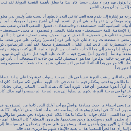
الوثوق بهم ومن لا يمكن. حسناً، كان هذا ما يتعلق بأهمية القضية النوويّة. لقد قلت:
ا، [لكن] أود أن يعرف الناس.
حه هو إشارة إلى تقدم هذه الصناعة في البلاد. بالطبع، أنا لست تقنياً وليس لدي معلو
فهذه مهمتكم أن تقولوا ما هي أنواع التقدم. أود أن أشرح بعض العموميات. أود أن
دبياتنا السياسية كلمتا «مستضعف» و«استضعاف»، فنقول: الشعب الفلاني شعب مستض
ثورة الإسلامية. كلمة «مستضعف» هذه مليئة بالمعنى والمضمون. ما معنى «مستضعف
مستضعف» تختلف عن «ضعيف». الضعيف تعني الضعيف، و«مستضعف» تعني ذلك الذي أب
 معنى «مستضعف»، وله حالتان. تارة تأتي قوة [عظمى] وتركب على ظهر شعب ما 
 الاستعمارية التي كانت تُبقي البلدان المستعمَرة ضعيفةً. لقد أبقى البريطانيون دُوَ
الهندية ضعيفة لسنوات طويلة. إذا رجعتم إل
ثقفاً وعالماً - [تجدون أنه] يشرح فيه ما كانت عليه الهند قبل دخول البريطانيين،
م صارت خالية الوفاض! هذا هو الاستعمار. لذلك من حالات الاستضعاف أن تأتي قوة 
ِر. الأخطر من هذا الحالة الثانية من الاستضعاف، عندما يعتقد شعبٌ أنه ضعيف، ويُصد
 خطِر جداً.
المرحلة التي سبقت الثورة. عشنا في تلك المرحلة سنوات عدة، وكنا على دراية بقضاياها.
ذا ما طالعتم ودقّقتم، يمكنكم فهم ما حدث في ذاك اليوم. سأقول لكم صراحةً: كان لد
7] الذين ترعرعوا في مرحلة الثورة، لكنهم لم يصلوا إلى هذه المرتبة. لم يسمحوا لهم بذلك. ك
 تقدّمه.
رة وفي اجتماع ما، حدث مصادفة تواصلٌ مع أحد أولئك الذين كانوا من المسؤولين في
 بهم. لقد كنّا في اجتماع وهو هناك أيضاً مصادفة. بدأت انتقاد بعض الأشياء - كنّا شباب
ن هذا القبيل - فكان جوابه: يا سيّد! ما هذا الكلام الذي تقوله؟ نحن نجلس هنا والأور
، إذ يجلبون المواد ويصنّعونها ونحن نستخدمها. هل ترون المنطق؟ كان المنطق أنهم
نا! كان الأوروبيون يأخذون نفطنا ويستولون على سوقنا ويتدخلون في سياستنا إلى
لينا رأى هذا فخراً للشعب! هذا ما يعنيه «الإبقاء عليهم متأخرين». هذه حالة.