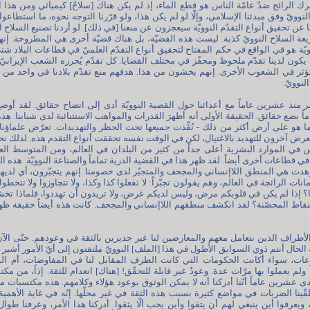
ك الرائج ضدّ عامّة الناس هو قطع الماء، إذ لم يكن هناك [سلاحٌ] كيميائي ومن هذا ال
النوويّ وفق مبدئنا الإسلامي، وإلّا لو لم يكن هذا، ولو قرّرنا التوجه نحوه، ما استطاعوا
عن تحقيق أنواع التقدّم النوويّة سيعجزون عن منعنا [في ذلك]. لو أردنا تصنيع السلاح الن
ريعة السلاح النوويّ كذبة. ليست هذه القضيّة، بل هناك قضيّة أخرى هي المطروحة. إنه
يّة هو في الواقع في حكم المفتاح لتحقيق أنواع التقدّم العلميّ في قطاعات البلاد شتى
يكون لدينا تقدّم ملحوظ ومحفّز في مختلف القضايا. كل تقدّم يُحرزه الشعب الإيرانيّ
ثر في الشعوب الأخرى. إنهم يخشون من هذا. هدفهم منع تقدّم بلادنا في واحد من أ
لنوويّ.
ر منذ عشرين عاماً مع أعدائنا حول القضية النوويّة أدى إلى اتضاح حقائق. لقد أوض
بضع حقائق. الحقيقة الأولى أنه أظهرَ القدرات والمواهب الاستثنائية لدى شبابنا. هذه 
 هو على أرض أكثر من ذلك - نُفِّذت جميعها تحت الحظر والتهديدات. تعرّض علماؤنا لل
تعرض آخرون للتهديد بالاغتيال، لكن في الوقت نفسه تحققت أنواع التقدم هذه. لذلك نح
ن في الموارد البشرية أعلى جداً من كثير من البلدان في العالم، ومن المتوسط العا
 قطاعات أخرى أيضاً. لقد ظهر هذا في القضية الذرية تماماً والصناعة النوويّة. هذه الح
هدت هي المنطق اللاإنساني والمجحف والمتجبّر لدى خصومنا. إنهم يتجبّرون، أي لدي
مانات الرائجة في العالم، وهم يقولون تجبّراً: لا تفعلوا كذا وكذا، ولا تتجاوزوا ولا تتخ
ذا؟ إذا لم يكن في قلوبكم مرض، وليس لديكم غرض، ولا تريدون أن تهددوا، فلماذا ت
قاط المحصّنة؟ لقد انكشف منطقهم اللاإنساني والمجحف. كانت هذه أيضاً حقيقة ظه
لأطراف الذين نتعامل معهم والمعارضين لنا غير جديرين بالثقة في وعودهم. حتّى ال
 الحال أنتم ذوي السوابق الأطول في هذا [الملف] النوويّ ملتفتون إلى أيّ الأمور أشير 
ت، سواء أكانت الحكومات التي كانت الطرف المقابل لنا في المفاوضات، أم الوكال
ولم يعملوا بها مرّات عدة. وعودٌ غير قابلة للتحقّق! [هناك] انعدام للثقة. إذاً، من مكتس
ى عشرين عاماً أنّنا أدركنا أنه لا يمكن الوثوق بوعود هؤلاء وكلامهم. هذه مكتسبات مه
 تلقّينا الضربات في مواضع كثيرة بسبب هذه الثقة في غير محلّها. إنّه في غاية الأهمية
يعرفوا أين ينبغي لهم أن يثقوا وأين يجب ألّا يثقوا. أدركنا هذا الأمر، وعرفنا طوال