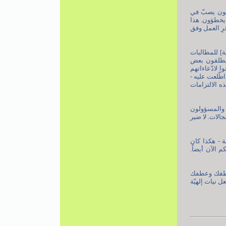
نون يصبّ في
 يخطؤون. هذا
جرِ العمل وفق
ة] للمطالبات
ً يطلقون بعض
ا لادّعاءاتهم
1]، وبناء على التقرير الذي اطّلعت عليه -
ه الالتزامات
ن والمسؤولون
الات. لا ضير
ه أن يوفّقكم جميعاً. طبعاً كنا قد استعددنا للتجوّل في هذا المعرض 45 دقيقة - هكذا كان
 الآن أيضاً.
 بلطفك وعطفك
 نيات إلهيّة