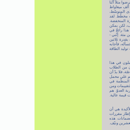
 محمل الجدّ. افترضوا مثلاً أنّنا
رون ألف ميغاواط
دى المتوسّط،
وب مخطّط. لقد
ت القدرة المنخفضة.
ب، لكن يمكن
ذا رائجٌ في
مئة. إنّني -
بقدرة ثلاثين
فسأله، فأجابه
 توليد الطاقة
عملون في هذا
آن من الطلاب
ة، فلا بدّ أن
تهم على محمل
 المنظّمة في
التقييمات ومن
ة العدوّ. هم
لقوى البشريّة ذات قيمة عالية.
لأكيدة هي أن
 إطار مقررات
لضمانات. هذه
عشرين ونيّف.