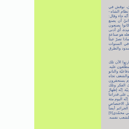
دّق، نوقش في
نظام الشاه -
ّه جاء وقال:
نيّ أن يصنع
 كانوا يصنعون
يدة، أي أدنى
فعله هو صناعة
ذا تصرّ عبثاً
 في السنوات
لسدود والطرق
رنوا الآن تلك
مطّلعون عليه.
عيّة والنانو
ل والشغف تجاه
يوم يستحقرون
 الفكر وتلك
. إنّه إظهارٌ
 على قدراتنا
نّه اليوم مئة
م أهل الاختصاص
لجرائم أيضاً
واغتالوا. لقد سلبونا بجرائمهم هؤلاء العلماء الأعزّاء. توهّموا أنّ الأعمال ستتوقّف مع سلبهم إيّانا شهرياري وعلي محمّدي[9]
ٌ للشعب نفسه.