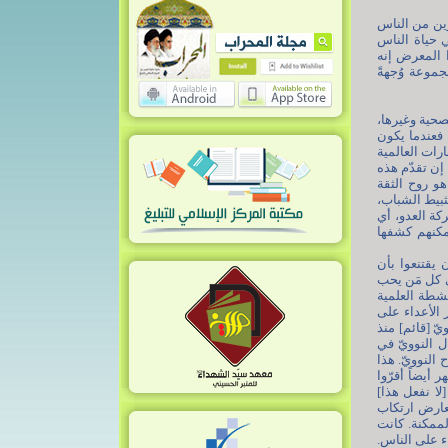
يرين من الناس
ي حياة الناس
ا المعرض إنه
جموعة وُجهةً
لصحية وغيرها،
 فعندما يكون
رات العالمية
إن تقدّم هذه
هو روح الثقة
تثبيط الشباب،
كة العدو، أي
مكنهم كشفها
 يقتنعوا بأن
لى كل مَن يحب
نشطة العلمية
 الأعداء على
ّ [قائم] منذ
ل النوويّ في
 النوويّ. هذا
أيضاً أقرّوا
 أيضاً. نحن طبعاً [لا نفعل هذا]
نعارض ارتكاب
الممكنة. كانت
ء على الناس.