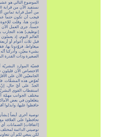
من أصل قرابة ثمانين ألف
فيجب أن تكون حتماً عشرون
حسناً، جرى العمل الآن 
[توظيف] هذه التجارب بم
العالم اليوم، إذ يعملون
قبل ثلاث أعوام أو أربعة
ميغاواط، فزوّدونا بها، فق
بشيء معيّن، وأدركنا أنّه 
الصغيرة وذات القدرة الم
قضيّة الموارد البشريّة أ
الاختصاص الآن قليلون ج
الجامعيّين الآن على الأق
تُعوّض هذه المشقّات. فل
الجدّ. على أيّ حال، إنّ
استقطاب القوى البشريّة و
مختلف الجوانب مهمّة أيض
حافظوا عليها، وابذلوا أق
توصية أخرى أيضاً [بشأن
تحافظوا على العلاقة مع 
[اتفاقات] الضمانات. أي 
توصيتي الدائمة لمختلف ا
لكن ينبغي لكم أن تتعاونوا