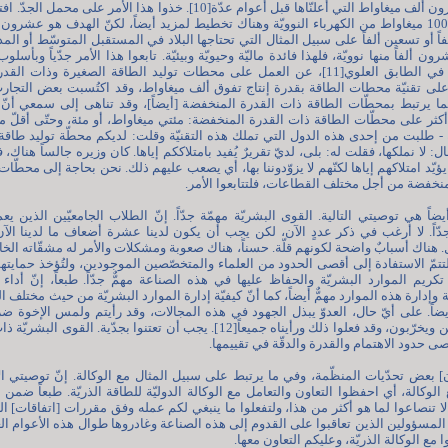
الموضوع التالي هو عشرون ألف ميغاواط التي أعلنّاها قبل أعوام عدّة[10]. خذوا هذا الأمر على
نستفيد الآن من قرابة 1000 ميغاواط من الكهرباء النوويّة وهناك تخطيط لمزيد أيضاً، لكنّ الهدف هو عش
اً أو تسعين ألفاً على سبيل المثال التي تحتاجها البلاد في المستقبل المتوسّط أو الم
 ألفاً منها نوويّة، فلهذا فائدة ماليّة وحيويّة وبيئيّة. تابعوا هذا الأمر جدّياً وبأسل
دوّنت هنا، وقلت للإخوة في الطابق العلوي[11]، عن العمل على محطات توليد الطاقة الصغيرة وذا
على تقنيّة محطات الطاقة بقدرة إنتاج تفوق ألف ميغاواط، وقد اكتُسبت بعض التجار
ا يرتبط بمحطّات الطاقة ذات القدرة المنخفضة [أيضاً]، وقد تناهى إلى سمعي أنّ ه
 أكثر على محطّات الطاقة ذات القدرة المنخفضة: مئتي ميغاواط، أو مئة، وحتّى أقلّ من 
 - طلبت من إحدى هذه الدول التي تملك هذه التقنيّة وقلت: لديكم محطّة توليد طاقة 
ال: لا نملكها، فقلت له: بلى، لديّ تقريرٌ يُفيد بامتلاككم إياها. كان وزيره جالساً هناك، 
يؤيّد امتلاكهم إياها لكنّهم لا يزوّدوننا بها، أي يصعب عليهم ذلك. نحن بحاجة إلى محطّات
نخفضة من أجل مختلف القطاعات، فلتتابعوا الأمر.
يضاً هي توصيتي التالية. القوى البشريّة مهمّة جدّاً. إنّ الطلاب الجامعيّين الذين ي
دّاً. لا أرغب في ذكر عددٍ الآن، لكن يجب أن يكون لدينا عشرة أضعاف ما لدينا ال
ل. هناك أسبابٌ واضحة لكونهم قلّة. حسناً، هناك صعوبة ومشكلات والأمر له مشقّاته الخاصّ
تتمّ الاستفادة إلى أقصى الحدود من العلماء والمتخصّصين الموجودين، ولتُؤخذ حماي
 تكريم الموارد البشريّة والحفاظ عليها في هذه الصناعة مهمٌّ جدّاً. طبعاً، إنّ أداء
إدارة هذه الموارد مهمٌّ أيضاً، كما أنّ كيفيّة إدارة الموارد البشريّة من حيث مختلف 
اً. على أيّ حال، العدوّ يبذل الجهود في هذه المجالات، وقد رأيتم ولمس الإخوة ضرب
يتغلغلون في بعض الأماكن ويخرّبون، وقد فعلوا ذلك ورأيناه جميعاً[12]. يجب أن تعتنوا بجدّية. ا
صى حدود الاهتمام والقدرة والدقّة في تقييمها.
] بعض تحدّيات المنظّمة، وفي ما يرتبط على سبيل المثال مع الوكالة. إنّ توصيتي ا
الوكالة، أي احفظوا التعاون والتعامل مع الوكالة الدوليّة للطاقة الذريّة. طبعاً ضمن
لا تنصاعوا لما هو أكثر من هذا، ولتفعلوا ما ينبغي لكم عمله وفق مقررات [اتفاقات] ا
لمسؤولين الذين تعاقبوا على القدوم إلى هذه الصناعة وغادروها طوال هذه الأعوام ال
 مع الوكالة الذريّة، وعليكم التعاون معها.