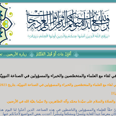
أَفَإِنْ مَاتَ أَوْ قُتِلَ انْقَلَبْتُمْ
زيارة الأربعين... تجديد ا
 في لقاء مع العلماء والمتخصّصين والخبراء والمسؤولين في الصناعة النوويّة
لقاء مع العلماء والمتخصّصين والخبراء والمسؤولين في الصناعة النوويّة، بتاريخ 11/6/2023م.
]
والصلاة والسلام على سيّدنا محمّد وآله الطاهرين، ولا سيّما بقيّة الله في الأرضين.
تنّ حقّاً للعلماء والمسؤولين والناشطين في هذه الصناعة، الذين أعدّوا لنا اليوم هذا 