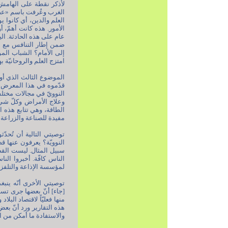
لأذكر نقطة على الهامش ه
الغرب وعُرفت باسم «عصر 
العلم والدين، أي كانوا ي
الأمور. هذه كانت أهمّ، 
عام على هذه الحادثة. اليو
ضمن إطار التنافس مع ال
إلى الأمام؟ الشباب المؤ
امتزج العلم والروحانيّة ب
الموضوع الثالث الذي أودّ
قدّموه في هذا المعرض، لا
النوويّ في مجالات مختلف
وعلاج الأمراض وكلّ شيء
الطاقة، وهي تتابع هذه الأ
مفيدة للصناعة والزراعة 
توصيتي التالية أن تُحدّ
النوويّة؟ يعرفون عنها ق
سبيل المثال. ليست القضي
الناس كافّة. أخبروا النا
لمؤسسة الإذاعة والتلفزيو
توصيتي الأخرى أنّه ينبغي
[جاء] أنّ بعضها جرى تسويق
منها فعليّاً لاقتصاد الب
هذه التقارير ورد أنّ بعض أ
والاستفادة ما أمكن من ال