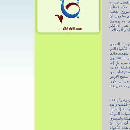
قبيل. نحن لا
 صدّه. فمثلما
وويّ، لفعلنا.
م يعلمون أنّ
، ولا يريدون
 يعني أن فكر
هم المجالات
ح هذا التحدي
الأشياء التي
تهديد دائماً
ن استثنائيون
لمي، بل إننا
قيقة الأُولى.
هم توقعات من
طوا سطح الأرض
خشون أن يكون
رت خلال هذا
آن وطوال هذه
- قُدّمت وعود
ة [الذريّة]
باتنا المهمّة
مّة ولتنظروا
 أن يدرك أيّ
 هذه الأعوام