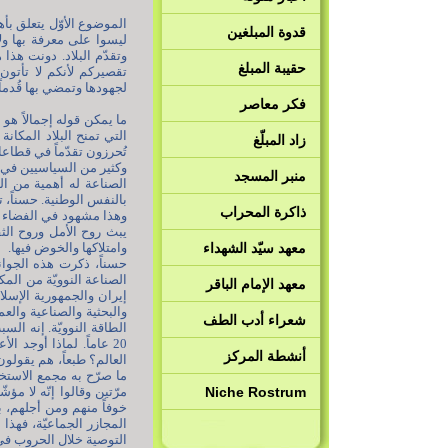
الموضوع الأوّل يتعلق بأه
قدوة المبلغين
ليسوا على معرفة بها ولا
وتقدّم البلاد. دونت هذا
حقيبة المبلغ
تقصيركم لأنكم لا تأتون
لجهودها وتمضي بها قُدماً
فكر معاصر
ما يمكن قوله إجمالاً هو 
التي تمنح البلاد المكان
زاد المبلّغ
تُحرزون تقدّماً في قطاعا
وكثير من السياسيين في ال
منبر المسجد
الصناعة له أهمية من الن
بالنفس الوطنية. حسناً، ت
ذاكرة المحراب
وهذا مشهود في الفضاء ال
يبث روح الأمل وروح ال
معهد سيّد الشهداء
وامتلاكها والخوض فيها.
حسناً، ذكرت هذه الجوانب
الصناعة النوويّة من المك
معهد الإمام الباقر
إيران والجمهورية الإسل
والبحثية والصناعية والع
شعراء أدب الطف
الطاقة النوويّة. إنه الس
20 عاماً. لماذا أوجد 
أنشطة المركز
العالم؟ طبعاً، هم يقولون
ما صرّح به مجمع الاستخبا
Niche Rostrum
خوفاً منهم ومن أجلهم، ب
المجازر الجماعيّة، فهذا 
التوصية خلال الحروب في ز