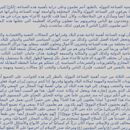
مية الصناعة النوويّة. بالطبع، أنتم تعلمون وعلى دراية بأهمية هذه الصناعة، [لكنّ] كث
 يعرفون قدر الصناعة النوويّة والأبعاد المختلفة والواسعة لهذه الصناعة وتأثيراتها ف
 هنا أيضاً وسأذكره في الملاحظات، والآن أيضاً قلت للإخوة الأعزاء بضع مرات في هذ
 وتتحدثون مع الناس وتخبرونهم بما تفعلون وبالحركة العظيمة التي جعلتها هذه الم
. أنتم تعلمون، [لكن] الناس لا يعرفون. لذلك، سأتحدث بإيجاز.
أن لهذه الصناعة أهمية لناحية تقدم البلاد وقدراتها في المجالات التقنية والاقتصادية وا
ة وتجعل الحياة أفضل للناس، وكذلك من حيث الوزن السياسي العالمي والدولي للبلاد.
ت مختلفة من هذه الصناعة وتُنجزون الأعمال وتحلون العُقد، ستعلم بهذا مراكز الاستخبا
عالم، وربما كثير من العلماء ومَن هم من أهل المطالعة، وهو يُشكل سُمعة للبلاد. إذن، 
احية الدولية وكذلك الوزن والمكانة والسمعة الوطنية. هذان جانبان. الجانب الثالث 
رون أن مختلف الأجهزة الدعائية للأعداء تعمل بكل وُسعها لإظهار البلاد بلا مستقبل، ول
مجازي والتلفزيونات والتصريحات السياسية. إن عملكم هو تماماً النقطة المقابلة لحر
ثقة بالنفس في الشعب، فيُدرك الناس والشباب والنخب أيّ مجالات رئيسية ومهمة ي
 الثلاثة من حيث أهمية الصناعة النوويّة. بالنظر إلى هذه الجوانب، على الجميع أن
ونات الأساسية والمهمة لمكانة البلاد وقوتها وقدرتها. إذا كنتم تريدون إيران قويةً، فع
امية والشعب ويهدف إلى قوة هذه البلاد أن يولي أهميةً لهذا المجال من السعي والأ
مل الذي يجري إنجازه هنا، ويجعل له مكانة عنده. أقول: هذا هو السبب أيضاً في تركيز
بب في أنكم ترون أنه منذ عشرين عاماً نحن نواجه التحدّي. التحدّي على المستوى النووي
الأعداء هذا التحدي؟ لماذا يعلّقون إلى هذا الحدّ؟ وهل نحن حصراً الذين نعمل في المجا
 إنّهم يخشون السلاح النوويّ؛ إنّهم يكذبون. هم يعلمون أنّنا لا نسعى وراء تصنيع السلاح
رات [الأمريكي] مرّات عدّة حتى الآن: إيران لا تسعى خلف الأسلحة النوويّة. قبل أشهر 
مرّتين وقالوا إنّه لا مؤشّر على حركة إيران باتّجاه تصنيع سلاح نوويّ[3]. إنّهم يقولون الصدق
ل عقيدتنا هي أنّ السلاح النوويّ يُستخدم من أجل ارتكاب المجازر الجماعيّة، ونحن 
مخالف للدين والإسلام، سواء أكان ذريّاً أم كيميائيّاً أم سائر الأنواع والأشكال الأخرى 
من النبي (ع) وأمير المؤمنين (ع) ومرحلة صدر الإسلام أنِ احرصوا على ألّا يُقطع الما