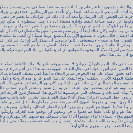
اس والشباب يؤمنون أننا غير قادرين. أثناء تأميم صناعة النفط في زمان [محمد] مص
نذاك أنه ينبغي تأميم صناعة النفط، وأن نأخذها من البريطانيين، فجاء رئيس وزراء 
فريقاً في الجيش - إلى البرلمان وأعتقد أنه قال ذلك في البرلمان. ما يحضر في ذهني أن
ولونها عن تأميم صناعة النفط وإدارة مصفاة آبادان؟ وهل نستطيع؟ لا يمكن لإيرا
لا تعرفون ما هو لولهنگ، إذ إنكم لم تروه. إنّه إبريقٌ مصنوع من الطين. لقد رأيتم الإبريق.
حاس وما شابه، وكان هناك أيضاً أباريق مصنوعة من الطين والصلصال في الأماكن البع
لإنسان. فكان يقول: لا يستطيع الإيرانيّ أن يصنع إبريقاً طينياً، [أو] أقصى ما يمكنه 
ُلقنون. هذا ما يعنيه «الاستضعاف». كانوا يريدونك أن تصدّق أنّك إيرانيّ غير قادر، فلما
وخلال النظام البهلوي، وعندما غدت العلاقات أفضل نسبياً مع الاتحاد السوفييتي
القمح من أمريكا، صنّع السوفييت الصوامع، أي لم يتمكنوا من بناء الصوامع ناهيكم با
ع كان على هذا النحو.
بية في ذلك اليوم كان أنّ الإيرانيّ لا يستطيع وغير قادر ولا يملك الكفاءة ليُصنّع. قا
هذا العمل الذي أنجزه شبابنا في مجال الطاقة النوويّة نفسه، هذا الذي أنتم خبراء فيه و
 لقد تحقق التقدّم على هذا النحو في سائر المجالات أيضاً. ففي مختلف القطاعات، الدفا
ميّة المهمّة الأخرى، تحقّقت أنواع التقدّم على هذا النحو. قارنوا هذه الروحيّة والأم
ثة اليوم مع الوضع الذي كان سائداً في ذاك اليوم. كان ذوو النزعة الغربية في ذاك ال
 اليوم هو الذي يستحقر ذوي النزعة الغربية. إنّ شعبنا يستحقر اليوم أصحاب ذاك
 بهذه الصناعات والمنتجات التي عرضتموها لنا اليوم. هذا استحقارٌ لذوي النزعة الغربيّة
يريدون جعل الشعب الإيرانيّ يصدّق أنّه لا يملك القدرة. منذ عشرين عاماً والغرب يعمل
ّمنا النوويّ اليوم، أي مخزوننا النوويّ، أكثر من مئة ضعف مما كان عليه قبل عشرين عاماً. إ
13 (2003م) حين بدأ تحدّينا النوويّ مع الغرب ومع وجود أنواع الحظر المتتالية وأمثالها، ومَن ه
ذا هو واقع بلدنا. طبعاً هم فعلوا ما في وسعهم كي يوقفوا هذه الحركة، وارتكبوا ا
ل، بل تقدّم بحمد الله، فشبابنا وعلماؤنا أثبتوا أنّ هذه الصناعة صارت محليّة وهي ملك
 هذا الشعب، وهو ما يقرّون به الآن أيضاً.