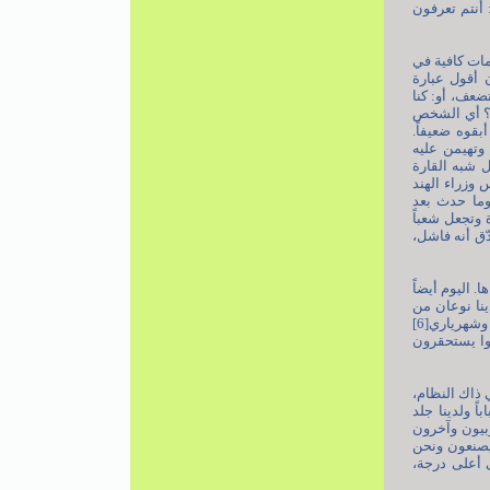
 أنتم تعرفون
مات كافية في
 أقول عبارة
عف، أو: كنا
»؟ أي الشخص
قوه ضعيفاً.
وتهيمن عليه
ل شبه القارة
ى هذا الكتاب، «لمحات من تاريخ العالم»، الذي كتبه نهرو[4] - رئيس وزراء الهند
 وما حدث بعد
وتجعل شعباً
ّق أنه فاشل،
 اليوم أيضاً
ينا نوعان من
الضعف في ما قبل الثورة. أولاً، أبقونا ضعيفين، أي قبل الثورة أيضاً كان هناك [أمثال] الشاب رضائي نجاد[5] وشهرياري[6]
انوا يستحقرون
 ذاك النظام،
اً ولدينا جلد
وبيون وآخرون
 يصنعون ونحن
 أعلى درجة،