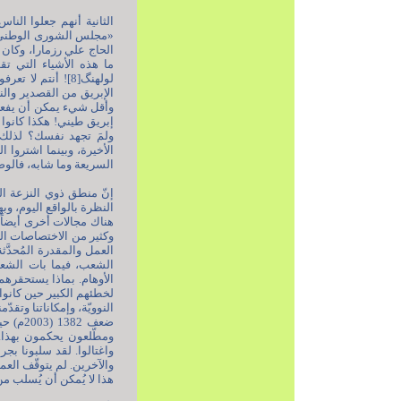
الثانية أنهم جعلوا الن
«مجلس الشورى الوطني» آ
الحاج علي رزمارا، وكان 
ما هذه الأشياء التي تق
لولهنگ[8]! أنتم 
الإبريق من القصدير والن
وأقل شيء يمكن أن يفعله ا
إبريق طيني! هكذا كانوا ي
ولمَ تجهد نفسك؟ لذلك، 
الأخيرة، وبينما اشتروا 
السريعة وما شابه، فالوض
إنّ منطق ذوي النزعة الغر
النظرة بالواقع اليوم، وب
هناك مجالات أخرى أيضاً.
وكثير من الاختصاصات العل
العمل والمقدرة المُحدَّ
الشعب، فيما بات الشعب
الأوهام. بماذا يستحقرهم؟
لخطئهم الكبير حين كانوا 
النوويّة، وإمكاناتنا وتقد
ضعف 82
ومطّلعون يحكمون بهذا. ه
والآخرين. لم يتوقّف العم
هذا لا يُمكن أن يُسلب من