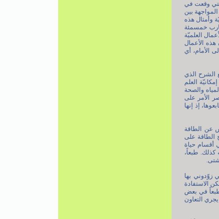
التي وقعت في
المواجهة بين
ّة وأمثال هذه
يقارب خمسمئة
عمال العلميّة
هذه الأعمال
ى الأمام، أي
ع الشرح الذي
مكانيّة العلم
لمياه والصحة
ر الأمر على
عوها، إذ إنها
اس عن الطاقة
ج الطاقة على
ي أقسام حياة
 كذلك. طبعاً،
شتى.
ي زوّدوني بها
مكن الاستفادة
 طبعاً في بعض
ن يجري التعاون