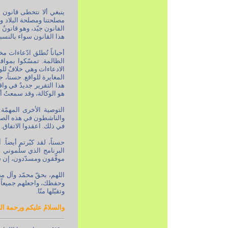
ينبغي ألا نتخطى قانون 
مصلحتنا ومصلحة البلاد وا
القانون جيّد، وهو قانونٌ 
هذا القانون سواء بالنسبة
أحياناً تُطلق ادّعاءات م
الظالمة. تمسّكوا بمواقف
الادعاءات وهي خلافٌ للواق
هذا التقرير جديدٌ في واق
هو الوكالة، وقد سمعتُ أنّ
التوصية الأخرى المهمّة:
والناشطون في هذه الصناع
في ذلك. اعقدوا الاتفاق. لكن
البرنامج الذي سلّموني إ
موفّقون ومسدّدون، إن شاء
اللهم، بحقّ محمّد وآل م
وحفظك، واجعلهم جميعاً ن
وتقبّلها منّا.
والسلامُ عليكم ورحمة الل