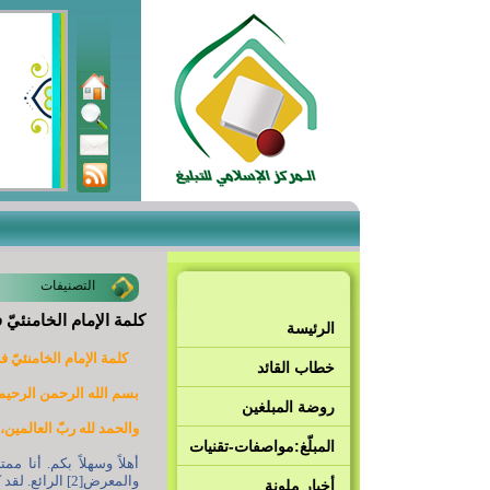
التصنيفات
كلمة الإمام الخامنئيّ
الرئيسة
كلمة الإمام الخامنئيّ في 
خطاب القائد
بسم الله الرحمن الرحيم[1
روضة المبلغين
والحمد لله ربّ العالمين، 
المبلّغ:مواصفات-تقنيات
أهلاً وسهلاً بكم. أنا مم
والمعرض[2] الرائع. لقد كان معرضاً جيداً للغاية ومُسرّاً ومشجّعاً ومُبشّراً. أعددت بعض المواضيع لأحدّثكم عنها.
أخبار ملونة