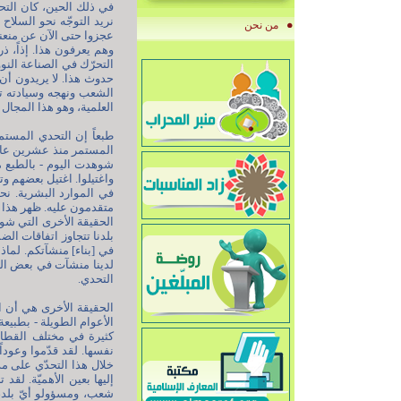
في ذلك الحين، كان التحر
نريد التوجّه نحو السلاح 
من نحن
عجزوا حتى الآن عن منعنا 
وهم يعرفون هذا. إذاً، ذ
التحرّك في الصناعة النوو
حدوث هذا. لا يريدون أن 
الشعب ونهجه وسيادته تؤ
العلمية، وهو هذا المجال ا
طبعاً إن التحدي المستم
المستمر منذ عشرين عاماً 
شوهدت اليوم - بالطبع ما
واغتيلوا. اغتيل بعضهم و
في الموارد البشرية. نح
متقدمون عليه. ظهر هذا في
الحقيقة الأخرى التي شو
بلدنا تتجاوز اتفاقات الض
في [بناء] منشآتكم. لما
لدينا منشآت في بعض الن
التحدي.
الحقيقة الأخرى هي أن ا
الأعوام الطويلة - بطبيعة
كثيرة في مختلف القطاعا
نفسها. لقد قدّموا وعوداً 
خلال هذا التحدّي على مد
إليها بعين الأهميّة. لقد
شعب، ومسؤولو أيّ بلد، و