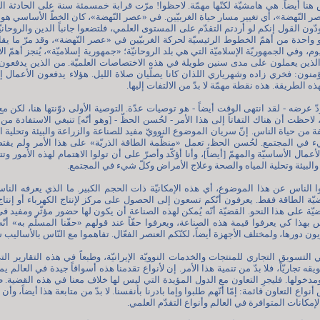
نا أيضاً. هي هامشيّة لكنّها مهمّة. لاحظوا! مرّت قرابة خمسمئة سنة على الحادثة 
النّهضة»، أي تغيير مسار حياة الغربيّين. في «عصر النّهضة»، كان الخطّ الأساسي هو 
ودّون القول إنكم لو أردتم التقدّم على المستوى العلمي، فلتضعوا جانباً الدين والروحاني
أو واحدة من أهمّ الخطوط الرئيسيّة لحركة الغربيّين في «عصر النّهضة»، وقد مرّ ما 
م، وفي الجمهوريّة الإسلاميّة التي هي بلد الروحانيّة؛ «جمهورية إسلاميّة»، يُنجز أهمّ الأ
ذين يعملون على مدى سنين طويلة في هذه الاختصاصات العلميّة. من الذين يدفعون 
منون: فخري زاده وشهرياري اللذان كانا يصلّيان صلاة الليل. هؤلاء يدفعون الأعمال إل
هذه الطريقة. هذه نقطة مهمّة لا بدّ من الالتفات إليها.
 عرضه - لقد انتهى الوقت أيضاً - هو توصيات عدّة. التوصية الأولى دوّنتها هنا، لكن م
حظت أن هناك التفاتاً إلى هذا الأمر - لحُسن الحظّ - [وهو أنّه] تنبغي الاستفادة من إ
ة من حياة الناس. إنّ سريان الموضوع النوويّ مفيد للصناعة والزراعة والبيئة وتحلية ا
 في المجتمع. لحُسن الحظ، تعمل «منظّمة الطاقة الذريّة» على هذا الأمر ولم يقتص
عمال الأساسيّة والمهمّ [أيضاً]، وأنا أؤكّد وأصرّ على أن تولوا الاهتمام لهذه الأمور وتتاب
والبيئة وتحلية المياه والصحة وعلاج الأمراض وكلّ شيء في المجتمع.
ثوا الناس عن هذا الموضوع، أي هذه الإمكانيّة ذات الحجم الكبير. ما الذي يعرفه الن
ضيّة الطاقة فقط. يعرفون أنّكم تسعون إلى الحصول على مركز لإنتاج الكهرباء أو إنتا
ّة على هذا النحو. القضيّة أنّه يُمكن لهذه الصناعة أن يكون لها حضور مؤثّر ومفيد ف
س بهذا كي يعرفوا قيمة هذه الصناعة، ويعرفوا حقّاً عند قولهم «حقّنا المسلّم به» أنّه
ن دورها، ولمختلف الأجهزة أيضاً، لكنّكم العنصر الفعّال. تفاهموا مع النّاس بالأساليب 
 التسويق التجاري للمنتجات والخدمات النوويّة الإيرانيّة، وطبعاً في هذه التقارير الت
ه تجاريّاً، فلا بدّ من تنمية هذا الأمر. إن لأنواع تقدمنا هذه أسواقاً جيدة في العالم ي
لاد ومدخولها. فليجرِ التعاون مع الدول المؤيدة التي ليس لها خلاف معنا في هذه القضية.
نواع التعاون قائمة: إمّا أنّهم طلبوا وإما بادرنا بأنفسنا. لا بدّ من متابعة هذا أيضاً، وأ
إمكانات المتوافرة في العالم وأنواع التقدّم العلمي.