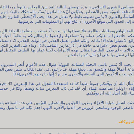
«مجلس الشورى الإسلامي». هذه توصيتي التالية. لقد سنّ المجلس قانوناً وهذا القا
لصناعة النوويّة. بعض الأشخاص يتخيّلون أنّ هذا القانون يُسبّب المشكلات للبلاد. إنهم
أساساً، والقانون لا بدّ من تطبيقه طبعاً، ولا نقاش في هذا. يجب ألّا يُتخطّى القانون. فلي
 إلى الحدود التي يتوقّع الآخرون أن تُتاح لهم، أو المعلومات التي تعرضونها.
خالفة للواقع ومطالبات ظالمة، فلا تنصاعوا لها. يجب ألّا تستجيب منظّمة [الطاقة الذري
كم. فلتفعلوا ما عليكم عمله، ولا تنصاعوا، وارفضوا ما يطالبونكم به ظلماً. أحيانا
ع. لا تقبلوا هذه الادّعاءات وأنكم فعلتم العمل الفلاني في الوقت الفلاني. لا، لا تنصاعو
المغايرة للواقع. حسناً، جرى تقديم بعض الالتزامات خاصّة في آذار/مارس الماضي[3
ع الأمر - لم يعمل الطرف المقابل بهذه الالتزامات لكننا عملنا بها. الطرف المقابل لهذ
ها لم تعمل بها. على أيّ حال، كونوا ملتفتين.
 يجب ألّا يُمس بالبنى التحتيّة للصناعة النوويّة. طوال هذه الأعوام أَنجز المديرو
ة أعمالاً مهمّة وأسّسوا بنى تحتيّة مهمّة. قد ترغبون في عقد اتفاقات ضمن بعض المج
 يجب ألا تُمسّ البنى التحتيّة، وألّا يجري تخريبها؛ إنّها نتاج جهود الآخرين[14].
حسناً، لقد كبّرتم أيضاً. أسأل الل
ياه - [ولكن] تضاعفت المدّة، أي جُلنا في ذاك المعرض ساعة ونصفاً، وكنّا في خدمتكم
 الله. أسأل الله أن يوفّقكم.
حمّد، اشمل شبابنا الأعزّاء ومديرينا الجيّدين والناشطين القيّمين على هذه الصناعة
اصعي الوجوه وشامخي الرؤوس في الدنيا والآخرة. اللهم، اجعل نيّاتنا في ما نقول ونفعل
ه وبركاته.