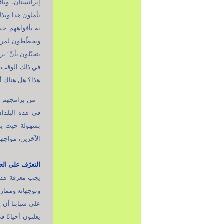
إيرانستان، وباق
يأملون هذا وبذل
به بأفواههم. حسن
ويخطّطون لمرحلة
يتخيّلون بأنّ "ب
في ذلك الوقت. 
هذا؟ هل هناك أخ
من برامجهم ال
في هذه البلدان 
بسهولة حيث يوج
الآخرين، مواجهة
التعرّف على الع
يجب معرفة هذا 
وتوجهاته وممارس
على شبابنا أن ي
يعلنون أحيانًا 