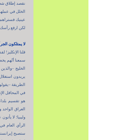
نقصد إطلاق شعار
الخلل في عملهم 
عينيك فستراهم ح
لكن ارفع رأسك
لا يمتلكون الجرأ
قلنا الإنكليز! ل
سمعنا أنّهم يخط
الخليج –والذين ل
يريدون استغلال
الطريقة –يقولون
في المحافل الإن
هو تقسيم بلدان
العراق الواحد و
وليبيا؛ لا يأتو
الرأي العام في 
ستصبح إيرانستان