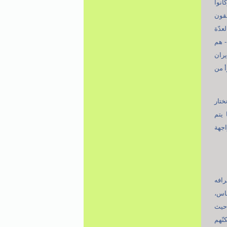
انوا
طقون
عدّة
- هم
يران
أ من
ختار
 يتم
اجهة
رافه
ناس،
–حيث
نّهم