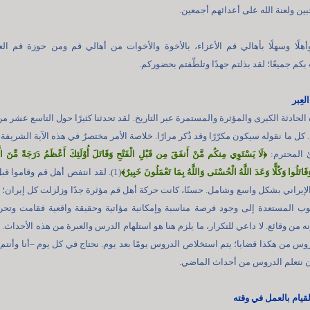
بين ولعنة الله على أعدائهم أجمعين.
لًا وسهلًا بأهالي قم الأعزاء، بالأخوة والأخوات من أهالي قم ومن حوزة قم الع
بكم جميعًا؛ لقد بذلتم جهدًا وتلطّفتم بحضوركم.
عِبر
الحادثة الكبرى والمؤثرة والمستمرة عبر التاريخ. لقد تحدثنا كثيرًا حول التاسع عشر م
كل ما نقوله سيكون مكرّرًا وقد ذُكر مرارًا. خلاصة الأمر مختصرٌ في هذه الآية الشريفة 
ئ المحترم:
﴿
لَا يَسْتَوِي مِنكُم مَّنْ أَنفَقَ مِن قَبْلِ الْفَتْحِ وَقَاتَلَ أُوْلَئِكَ أَعْظَمُ دَرَجَةً مِّنَ الّ
َاتَلُوا وَكُلًّا وَعَدَ اللَّهُ الْحُسْنَى وَاللَّهُ بِمَا تَعْمَلُونَ خَبِيرٌ
﴾
(1). لقد انتفض أهل قم وقاموا قب
إيراني بشكل واسع وشامل. حسنًا، كانت حركة أهل قم مؤثرة جدًا وزلزلت كل إيران؛
وب المستعدة إلى وجود فرصة مناسبة وإمكانية مؤاتية وحقيقة واقعية فقامت وتح
 من وقائع. لا داعي للتكرار، ما يلزم هنا هو استلهام الدرس والعبرة من هذه الأحداث.
روس من هكذا قضايا؛ يتم استخلاص الدروس يومًا بعد يوم. نحتاج في كل يوم –أنا وأنتم
ن نتعلم الدروس من أحداث الماضي.
لقيام بالعمل في وقته