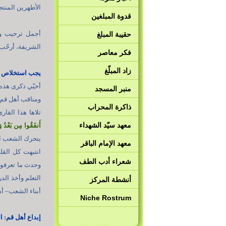
الأطهرين المنتج
قدوة المبلغين
أجمل ترحيب وأه
حقيبة المبلغ
الشريفة، أرحّب 
فكر معاصر
زاد المبلّغ
يجب استخلاص ال
أحيّي ذكرى هذه 
منبر المسجد
ومناقب أهل قم. 
ذاكرة المحراب
تلاها هذا القار
معهد سيّد الشهداء
أَنفَقُوا مِن بَعْدُ وَق
يتحرك الشعب ال
معهد الإمام الباقر
انتبهت كل القل
شعراء أدب الطف
وحدث ما تعرفونه
التعلم وأخذ الد
أنشطة المركز
أبناء الشعب– أ
Niche Rostrum
إبداع أهل قم: ا