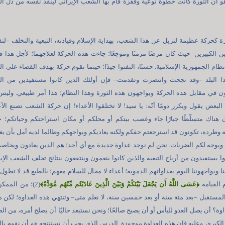
و أن الثورة كانت خطوة نوعية وقفزة قام بها الشعب الإيراني لينقذ نفسه من ذل الت
ة كحركة عظيمة لتزيل عن هذا الشعب، بهداية الإسلام وقيادته، التبعية والتخلف –ل
ن الكبيرين- حيث كان مرضًا مزمنًا وموجعًا؛ جاءت هذه الحركة لعلاجهما؛ لأجل هذا 
ام الجمهورية الإسلامية. حسنًا، التفتوا جيدًا؛ حينما تقوم حركة بهدف القضاء على الت
ا البلد –وقد نجحت وانتصرت وتقدمت– فإن أولئك الذين كانوا مستفيدين من التب
 في مقابل هذه الحركة ويواجهون هذه الثورة وهذا النظام؛ هذا أمر طبيعي. وليس 
! البعض يقول ويكرر دومًا أنّه: يا سيد! لا تختلقوا الأعداء! إن حركة الشعب تصنع الأع
أن هناك متسلّطًا جبارًا جاء وغصب بيتكم أو محلكم أو مكان استراحتكم وحياتكم؛ ح
 وطرده، تكونون قد استرجعتم حقكم ولكنه يعاديكم ويواجهكم وطالما لديه أمل بأن يغ
ويوجه لكم الضربات. نحن لم نوجد عداوة جديدة مع أي أحد؛ هم الذين يعادون ويخاص
وا يستفيدون من أرباح التبعية والذين كانوا ينعمون وينتفعون بنتائج تخلف الشعب الإي
نا ويواجهوننا اليوم بعداواتهم الدموية؛ أعداء لا مجال للسلام معهم؛ بالطبع قد لا تطول
 القيامة
﴿
عَسَى اللَّهُ أَن يَجْعَلَ بَيْنَكُمْ وَبَيْنَ الَّذِينَ عَادَيْتُم مِّنْهُم مَّوَدَّةً
﴾
(2)؛ من الممك
مستقبل –بعد مئة سنة أو بعد خمسين سنة، لا نعلم متى– وتنتهي هذه العداوة؛ لكن م
ة؟ أن يصل العدو لليأس أو أن يصبح صالحًا؛ ونحن نستبعد حاليًا أن يصلح أمره، من ا
الكبرى. وعليه فإن هذه العداوة موجودة. الدرس الذي يجب أن نستنتجه هو أن نقوم با