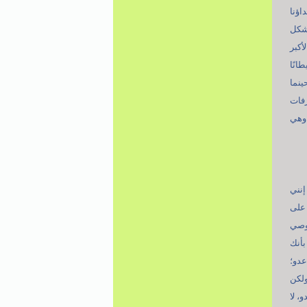
ا يخشع ومن دعاء لا يسمع ومن صلاة لا تنفع (4) أعداؤنا
بشكل
أكبر
انًا
ينما
رفات
 وهي
إنني
 على
الوداعية فيوصي
بأنك
عدو؛
(7) وهذا لا يصرّح ولكن
، لا