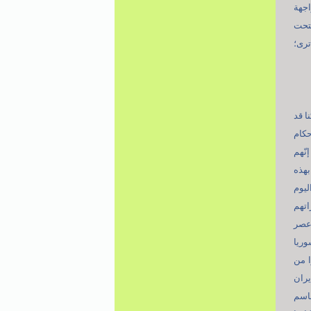
اجهة
فتحت
ترى؛
ا قد
حكام
نّهم
بهذه
ليوم
اتهم
 عصر
وريا
ا من
يران
باسم