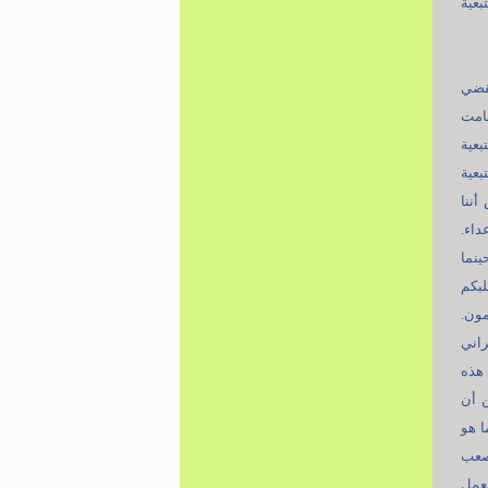
بعية
تقضي
قامت
بعية
عية
أننا
داء.
ينما
لبكم
مون.
راني
 هذه
ن أن
ا هو
لصعب
لعمل