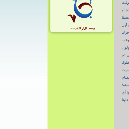
لوقت
ة أو
يفًا
 أول
تحرك
 وقت
ولون
ي ثم
لوا،
 حيث
قيام
سنة؛
ا أي
لينا