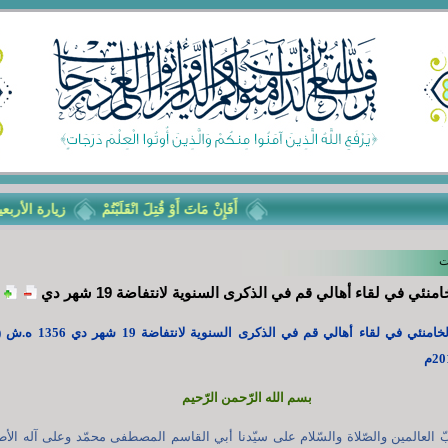
أَفَإِنْ مَاتَ أَوْ قُتِلَ انْقَلَبْتُمْ
زيارة الأربعين... ت
ت
منئي في لقاء أهالي قم في الذكرى السنوية لانتفاضة 19 شهر دي
بسم‌ الله‌ الرّحمن ‌الرّحيم
ّ العالمين والصّلاة والسّلام على سیّدنا أبي ‌القاسم المصطفى محمّد وعلى آله الأط