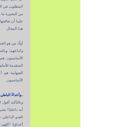
المطلوب في اللح
من البصيرة ما ي
علينا أن نعالجه
هذا المجال.
أولًا، من هو الع
واتباعهم؛ وبال
الأساسيون هم ه
المتقدمة للأمام
الصهاينة هم أع
الأساسيون.
..وأعداءُ الباطن
وبالتأكيد أقول 
أنه داخلنا؟ يعن
العدو الداخلي 