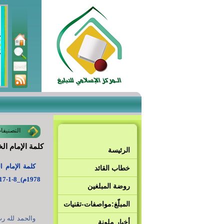
التصنيفا
كلمة الإمام الخا
الرئيسة
خطاب القائد
1978م)_8-1-2017م
روضة المبلغين
المبلّغ:مواصفات-تقنيات
والحمد لله رب
أخبار ملونة