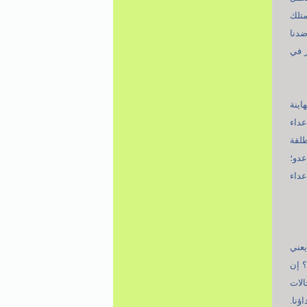
متلك
ضدنا
ر في
اينة
عداء
طلقة
عدو؛
عداء
يعني
؟ إن
الات
ة والفترة والمسكنة(3) هذه أعداؤنا.