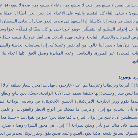
"اللهم إني أعوذ بك من نفس لا تشبع ومن قلب ل
ليون؛ لا ينبغي إلقاء كل التقصير واللوم على الأعداء الخارجيين. نحن أيضًا إذا عملنا 
 بالعمل في وقته، إذا تكاسلنا، إذا اشتبهنا في تحديد العدو، فبدل أن نعادي الشيطان ال
 أحد إخواننا السيّئين أو المُضلّلين –وهو أخونا حتى لو كان سيّئًا أو مُضلّلًا– عدوًا وشيط
رض للضربات والخسائر الفادحة. وعليه، فهذه الحالات هي أيضًا عدو لنا، فلننتبه جيدًا. ح
"، فإنّ هذا لا يعني أننا خالون من أي نقص وعيب؛ كلا، إن السياسات الخاطئة والتص
فات المتعددة غير المبررة، والتكاسل، وعدم المبادرة وضيق الأفق، كلها أعداء لنا؛
قع.
رى بوضوح!
نا إنّ أمريكا وبريطانيا وغيرهما هم أعداء خارجيون، فهل هذا مجرد شعار نطلقه أم لا؟ 
ذا ليس شعار وحسب؛ إنها حقيقة تعتمد على الأدلة الواقعية. حسنًا، نحن نتابع ونطّلع
أخبار العالم؛ عندما يقوم وزير الخارجية الأمريكية(5) الحسن الأخلاق!(6) في رسالته 
ة بأن "تشددي مع إيران وافرضي ما يمكنك من أنواع الحظر والعقوبات، واعلمي 
تستطيعين أن تأخذي من إيران التنازلات كما فعلنا نحن" -هو من يقول هذا– حسنًا هذا 
الآن هذا عدو مبتسم؛ كان هناك عدو يأتي ويعلن بصراحة أنّ إيران هي محور الشّر
سلوك السابق نفسه؛ هكذا يكون العدو. وعليه، فحين نقول ونكرر دومًا التحذير من العدو