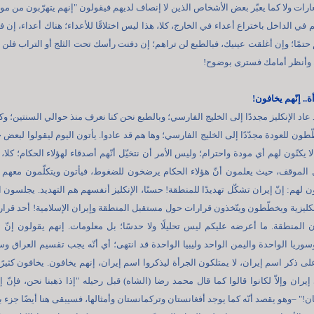
ات ولا كما يعبّر بعض الأشخاص الذين لا إنصاف لديهم فيقولون "إنهم يتهرّبون من مو
في الداخل باختراع أعداء في الخارج، كلا، هذا ليس اختلاقًا للأعداء؛ هناك أعداء، إن 
تمًا؛ وإن أغلقت عينيك، فبالطبع لن تراهم؛ إن دفنت رأسك تحت الثلج أو التراب فلن 
 وأنظر أمامك فسترى بوضوح!
ة.. إنّهم يخافون!
قد عاد الإنكليز مجددًا إلى الخليج الفارسي؛ وبالطبع نحن كنا نعرف منذ حوالي السنتين؛ وكن
ّطون للعودة مجدّدًا إلى الخليج الفارسي؛ وها هم قد عادوا. يأتون اليوم ليقولوا لبعض 
ا يكنّون لهم أي مودة واحترام؛ وليس الأمر أن نتخيّل أنّهم أصدقاء لهؤلاء الحكام؛ كلا، إ
 الموقف، حيث يعلمون أنّ هؤلاء الحكام يرضخون للضغوط، فيأتون ويتكلّمون معهم 
 لهم: إنّ إيران تشكّل تهديدًا للمنطقة! حسنًا، الإنكليز أنفسهم هم التهديد. يجلسون ا
كليزية ويخطّطون ويتّخذون قرارات حول مستقبل المنطقة وإيران الإسلامية! أحد قرار
 المنطقة. ما أعرضه عليكم ليس تحليلًا ولا حدسًا؛ بل معلومات. إنهم يقولون إنّ
سوريا الواحدة واليمن الواحد وليبيا الواحدة قد انتهى؛ أي أنّه يجب تقسيم العراق وس
ن على ذكر اسم إيران، لا يمتلكون الجرأة ليذكروا اسم إيران، إنهم يخافون. يخافون كثيرً
إيران وإلاّ لكانوا قالوا كما قال محمد رضا (الشاه) قبل رحيله "إذا ذهبنا نحن، فإنّ إ
!" –وهو يقصد أنّه كما يوجد أفغانستان وتركمانستان وأمثالها، فسيبقى هنا أيضًا جزء 