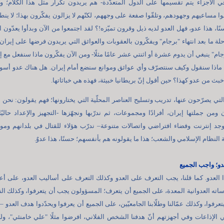
ي الأجزاء يتم تقسيمها على الدول المتعدّدة- هم يريدون تكرار مثل هذا الكلام؛ وك
وا مساعيهم وجهودهم، وتلقّوا صفعة على وجههم، لكنّهم لا يزالون يفكّرون بهذا؛ لا ين
ًا، هذا عدو، فهل العدو لديه ذيل وقرون تميّزه!؟ لقد اجتمعوا من الآن وبدأوا يعدّون ال
 ما بعد انتهاء "برجام" ويفكّرون بالعقوبات والعوائق التي يريدون فرضها على إيران
رجام" ينبغي أن يدوم عشرة أو اثنتي عشر عامًا مثلًا- ومن الآن يفكّرون ماذا سنفعل مع إ
ماذا سنقول وكيف سنتصرّف وأي عوائق وموانع سنضع أمام إيران. هل هناك عدو أسو
بث من عدو كهذا؟ حين أقول إنّ بريطانيا خبيثة، فهذه هي خباثاتها.
تي يصرّحون عنها، تدريب وتسليح العناصر المحلّية التي يختارونها؛ فهم يقولون: نحن ن
ومن جملتها إيران، أفرادًا ومجموعات، ثم ندرّبها ونجهّزها -التجهيز والإعداد حاليًا
د إنترنت وفضاء افتراضي واتصالات متنوعة– ندرّب هؤلاء للقتال في بلدانهم ومو
 النظام الإسلامي والشعب؛ هذا ما يقولونه هم بأنفسهم؛ حسنًا، هذا عدوٌ.
دو؛ واجب الجميع
العدو. كما قلنا، يجب التعرف على العدو وكذلك التعرف على أساليب العدو، على أع
اته العدوانية المعدة، على الجميع أن يتعرف؛ المسؤولون يجب أن يتعرفوا، وكذلك ال
تعرفوا، وكذلك عمّالنا وطلّابنا الجامعيّين، على الجميع أن يعرفوا ويحدّدوا هدف العدو 
في الإذاعات وفي أجهزتهم أنّ هدفنا الشخص الفلاني، افرضوا مثلًا "علي خامنئي"، ولك