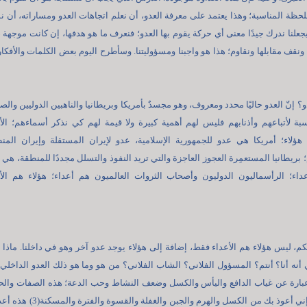
ظة المناسبة؛ وهذا يعتمد على معرفة العدو، أن نعلم اتجاهات العدو ومساراته، أن ن
جعلنا ندرك جيدًا معنى أي حركة يقوم بها العدو؛ فنعرف ما هو هدفها، إن كانت موجهة 
ا ونقف مقابلها ونقاوم؛ هذا هو واجبنا ومسؤوليتنا. وسأطرح اليوم بعض الكلمات والأفكا
دو؟ إنّ العدو حاليًا محدد ومعروف، وهو مجسدٌ بأمريكا وبريطانيا والناهبين الدوليين والصه
نسبة لأتباعهم وأذنابهم فليس لهم أهمية كبيرة ولا قيمة لهم كي نذكر أسماءهم؛ الأ
ؤلاء؛ أمريكا هي عدو للجمهورية الإسلامية، عدو لإيران المستقلة وإيران المن
؛ بريطانيا المستعمِرة العجوز العاجزة والتي تريد النفوذ والتسلل مجددًا للمنطقة، هي 
داء؛ الرأسماليون الدوليون وأصحاب الثروات العالميون هم أعداء؛ هؤلاء هم الأ
لكم، ليس هؤلاء هم الأعداء فقط، إضافة إلى هؤلاء يوجد عدو آخر وهو في داخلنا. ماذا 
ي أنه أنا؟ أنتم؟ المسؤول الفلاني؟ الشاب الفلاني؟ من هو وما هو ذلك العدو الداخلي
عبارة عن غياب الدافع واليأس والكسل وضعف النشاط وحب الدعة؛ هذه الصفات والح
أعداؤنا. "اللهم إني أعوذ بك من الكسل والهرم والجبن والغفلة والقسو