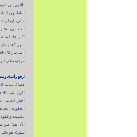
الباطنيون الداخ
سيّئ، إن لم نقم
الحقيقي، اعتبرنا
أكبر، فإننا سنتع
نقول "عدو خارجي
السيئة والاختلا
موجودة في الوا
ارفع رأسك وست
حسنًا، عندما قل
أقول لكم، كلا ه
الحكومة الجديد
بالتشدد والقوة 
سلوكه هو ذلك ال