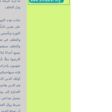
ما أريد عرضه ه
وذل التخلف.
جاءت هذه الثور
على هذين الذلّي
الثورة وتأسس نظ
والتخلف في هذ
والتخلف سيقفون
نصنع أعداءً لنا
أفرضوا مثلًا ب
تقومون بإخراجه
فإنه سيهاجمكم 
أولئك الذين كان
هم الذين يعادون
العداوة إلى يوم
يحصل هذا في ال
شرط زوال العداو
أن تصلح القوى 