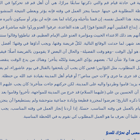
ة في حادثة قيام قم والتي ذكرتها سابقًا مرارًا، هي أن أهل قم قد تحركوا في ا
ة المطلوبة في حينها. حينما ينجز العمل في وقته فإنه يؤثر ويعطي النتيجة المنشود
ة. هذا العمل نفسه، إن قمنا بتأجيله وتركناه لما بعد، فإنه لن يؤثر أو سيكون تأثيره ضع
بداع القمّيين أنهم التفتوا فورًا إلى هذه القاعدة، عرفوا العدو وردّوا عليه مباشرةً في
 أنهم بعد ذلك الاعتداء الخبيث ومؤامرة العدو على الإمام العظيم، قد تباطؤوا وقالوا سن
عد شهر، لما حدثت الوقائع التالية. لكلّ فريضة وقتها، ويجب أداؤها في وقتها؛ أفضل
 هو أول الوقت –وهو وقت الفضيلة– والحال أن البعض لا يقومون بالفريضة أصلًا؛ فيق
ن هذا ولا شأن لنا"، بعضهم يؤدّي الفريضة ولكنّه يتأخر؛ وهناك من يدع الوقت ينقض
مل المطلوب، مثل التوّابين؛ فحين كان يجب أن يلتحقوا بالقتال في يوم عاشوراء، لم يفع
 قد جرى ما جرى و"لات حين مناص"! أو قيام أهل المدينة بقيادة عبد الله بن حنظلة.
يزيد؛ قاموا وطردوا واليه على المدينة، لكن حركتهم جاءت متأخرة؛ كان يجب عليهم ال
 الحسين بن علي (عليهما السلام) قد خرج من المدينة للمواجهة، تأخروا وقاموا بعد 
ا ذكره التاريخ؛ تعرضوا لمجزرة فظيعة وإبادة جماعية متوحشة ولم يستطيعوا أن ينجزو
م بالعمل في وقته المناسب. حسنًا، إذا أردنا إنجاز العمل في وقته المناسب، يجب ع
علينا أن نعرف ما هو العمل المطلوب كي نقوم به في اللحظة المناسبة.
معنى أي تحرّك للعدوّ