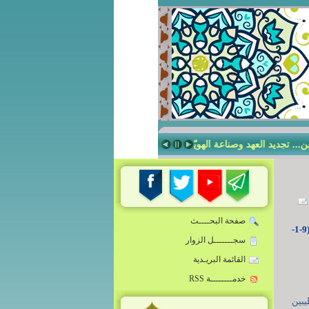
جديد العهد وصناعة الهويّة
صناعة الإنسان الرساليّ في مدرسة أمير المؤمني
صفحة البحــــث
كلمة الإمام الخامنئي في لقاء أهالي قم في الذكرى السنوية لانتفاضة 19 شهر دي 1356 ه.ش (9-1-
سجـــــــل الزوار
القائمة البريـدية
خدمــــــــة RSS
يبين