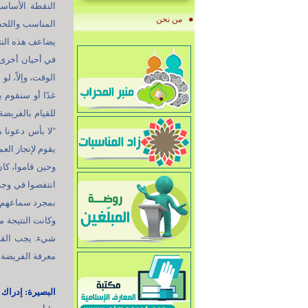
النقطة الأساسي
من نحن
المناسب واللحظ
يضاعف هذه النتيج
في أحيان أخرى. إ
الوقت، وإلاّ، لو
غدًا أو سنقوم ب
للقيام بالفريضة
"لا بأس دعونا م
يقوم لإنجاز الع
وحين قاموا، كان
انتفضوا في وجه 
بمجرد سماعهم أن
وكانت النتيجة م
شيء. يجب القيا
معرفة الفريضة، 
البصيرة: إدراك 