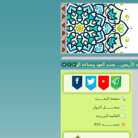
ربعين... تجديد العهد وصناعة الهويّة
صناعة الإنسان الرساليّ في مدرسة أمي
صفحة البحــــث
سجـــــــل الزوار
القائمة البريـدية
خدمــــــــة RSS