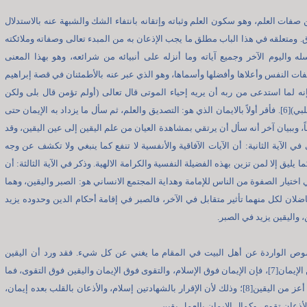
 صفات العلم، وهو سكون العلم وثباته وإتقانه بانتفاء الشك والشبهة عنه بالاستدلال
ق. ومتعلقه في هذا الباب مطلق ما يجب الإذعان به من المبدء تعالى وصفاته وملائكته
له واليوم الآخر وجميع آياته وما أنزله على أنبيائه من شرائعه، وهو بهذا المعنى
 النفس وأعلاها وأفضلها وأسماها، وهو الذي عبر عنه بالأطمئنان في قصة إبراهيم
إنه لما استدعى من ربه أن يريه إحياء الموتى قال تعالى (أولم تؤمن قال بلى ولكن
ليطمئنّ قلبي)[6]. فأقر أولاً بالايمان الذي هو: التصديق والعلم، ثم سأل ما يزداد به الإيمان حتى
اً، وببيان آخر أنه سأل أن يرتقي بمشاهدة العيان من علم اليقين إلى عين اليقين، وقد
 في الآية الثانية: أن الآيات الآفاقية والأنفسية لا تنفع كما ينبغي ولا تكشف عن وجه
ا يليق إلا لمن تزين بهذه الفضيلة النفسية والكرامة الالهية. وذكر في الآية الثالثة: أن
 اختيار الصفوة من الناس للإمامة وهداية المجتمع الانساني هو: الصبر واليقين، وهما
لان لكل منهما تأثير متقابل في الآخر، فالصبر في إقامة أحكام الدين وحدوده يزيد
، واليقين يزيد في الصبر.
وص الواردة عن أهل البيت في المقام ما يغني عن كل شيء. فقد ورد أن اليقين
أفضل من الإيمان[7]، فإن الإيمان فوق الإسلام، والتقوى فوق الإيمان واليقين فوق التقوى، فما
من شيء أعز من اليقين[8]؛ وذلك لأن الإقرار بالشهادتين إسلام، والأذعان بالقلب بعده إيمان،
لأذعان تقوى، وكمال الإيمان بالعمل يقين.