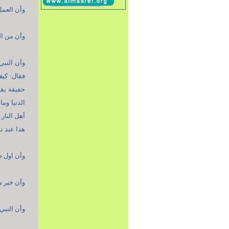
وأن العمل 
وأن من الك
وأن النب
فقال: كيف
حقيقة يق
الدنيا وم
أهل النار
هذا عبد نور
وأن اول صل
وأن خير ما
وأن النبي 