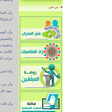
من نحن
وأن الصاد
أيديكم[9]. وأنه لم يقسم بين الناس شيء أقل من اليقين[10].
وأن اليقي
وحكومة ول
الكامل ف
مراتب الق
وأنه ليس ش
وأن من صح
ربهم. فإن ال
وأن الله ج