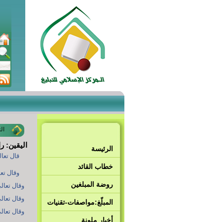
ال
اليقين: ر
الرئيسة
قال تعالى
خطاب القائد
وقال تعا
روضة المبلغين
وقال تعالى
وقال تعالى
المبلّغ:مواصفات-تقنيات
وقال تعالى
أخبار ملونة