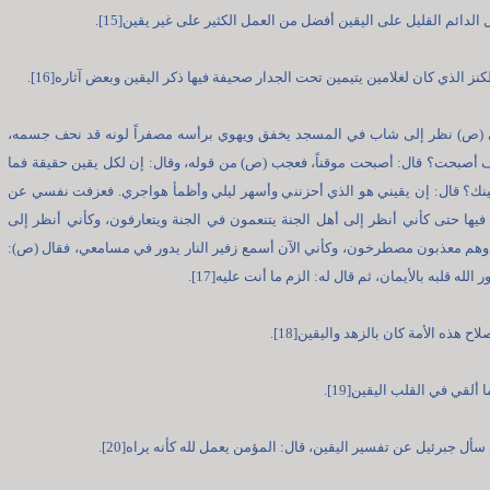
الدائم القليل على اليقين أفضل من العمل الكثير على غير يقين[15].
نز الذي كان لغلامين يتيمين تحت الجدار صحيفة فيها ذكر اليقين وبعض آثاره[16].
ي (ص) نظر إلى شاب في المسجد يخفق ويهوي برأسه مصفراً لونه قد نحف جسمه،
 أصبحت؟ قال: أصبحت موقناً، فعجب (ص) من قوله، وقال: إن لكل يقين حقيقة فما
ينك؟ قال: إن يقيني هو الذي أحزنني وأسهر ليلي وأظمأ هواجري. فعزفت نفسي عن
ا فيها حتى كأني أنظر إلى أهل الجنة يتنعمون في الجنة ويتعارفون، وكأني أنظر إلى
 وهم معذبون مصطرخون، وكأني الآن أسمع زفير النار يدور في مسامعي، فقال (ص):
 الله قلبه بالأيمان، ثم قال له: الزم ما أنت عليه[17].
اح هذه الأمة كان بالزهد واليقين[18].
 ألقي في القلب اليقين[19].
سأل جبرئيل عن تفسير اليقين، قال: المؤمن يعمل لله كأنه يراه[20].