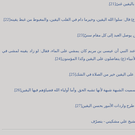
ليقين غنىً[21].
(ع) قال: سلوا الله اليقين، وخيرما دام في القلب اليقين، والمغبوط من غبط يقينه[22].
 يوصل العبد إلى كل مقام سنيّ[23].
عند النبي أن عيسى بن مريم كان يمشي على الماء، فقال: لو زاد يقينه لمشى في
لأنبياء (ع) يتفاضلون على اليقين وكذا المؤمنون[24].
على اليقين خير من الصلاة في الشك[25].
سميت الشبهة شبهة لأنها تشبه الحق. وأما أولياء الله فضياؤهم فيها اليقين[26].
رح واردات الأمور بحسن اليقين[27].
الشيخ علي مشكيني - بتصرّف