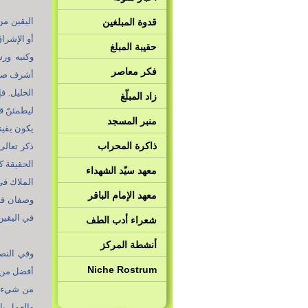
اليقين من
قدوة المبلغين
أو الإشرا
حقيبة المبلغ
وكتبه ورس
فكر معاصر
أشرف صفات
الخليل. ف
زاد المبلّغ
منبر المسجد
يكون يقين
ذاكرة المحراب
ذكر تعالى
الحقيقة كم
معهد سيّد الشهداء
الملاك في
معهد الإمام الباقر
وصفان فاض
في اليقين
شعراء أدب الطف
أنشطة المركز
وفي النص
Niche Rostrum
والعمل با