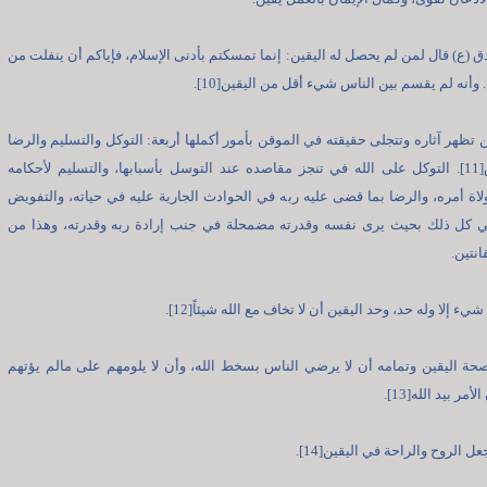
ق (ع) قال لمن لم يحصل له اليقين: إنما تمسكتم بأدنى الإسلام، فإياكم أن ينفلت من
ن تظهر آثاره وتتجلى حقيقته في الموقن بأمور أكملها أربعة: التوكل والتسليم والرضا
والتفويض[11]. التوكل على الله في تنجز مقاصده عند التوسل بأسبابها، والتسليم لأحكامه
اة أمره، والرضا بما قضى عليه ربه في الحوادث الجارية عليه في حياته، والتفويض
ي كل ذلك بحيث يرى نفسه وقدرته مضمحلة في جنب إرادة ربه وقدرته، وهذا من
انتين.
يء إلا وله حد، وحد اليقين أن لا تخاف مع الله شيئاً[12].
ة اليقين وتمامه أن لا يرضي الناس بسخط الله، وأن لا يلومهم على مالم يؤتهم
أمر بيد الله[13].
عل الروح والراحة في اليقين[14].