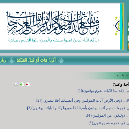
أَفَإِنْ مَاتَ أَوْ قُتِلَ انْقَلَبْتُمْ
زيارة الأ
تصنيفات
احة وغنىً
: (قد بينا الآيات لقوم يوقنون)[1].
لى: (وفي الأرض آيات للموقنين وفي أنفسكم أفلا تبصرون)[2].
: (وجعلنا منهم أئمة يهدون بأمرنا لمّا صبروا وكانوا بآياتنا يوقنون)[3].
: (وليكون من الموقنين)[4].
: (وبالآخرة هم يوقنون)[5].