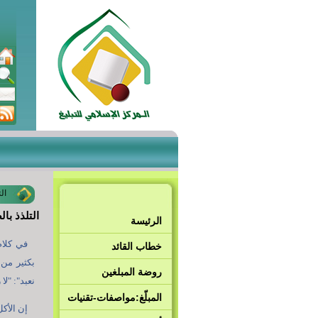
ال
التلذذ با
الرئيسة
في كلام
خطاب القائد
بكثير من 
روضة المبلغين
نعبد": "لا
المبلّغ:مواصفات-تقنيات
إن الأك