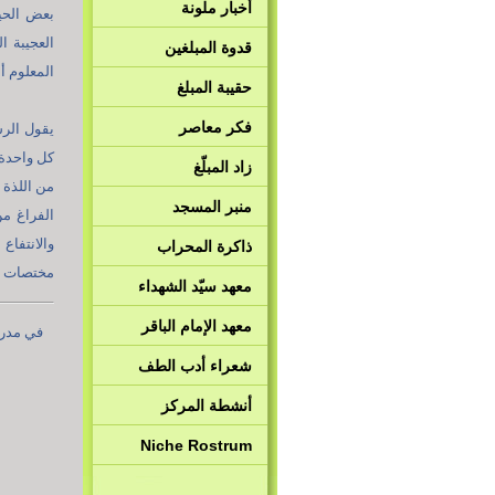
أخبار ملونة
بعض الحيو
العجيبة ا
قدوة المبلغين
المعلوم أن
حقيبة المبلغ
فكر معاصر
يقول الرس
كل واحدة 
زاد المبلّغ
من اللذة 
منبر المسجد
الفراغ من
والانتفا
ذاكرة المحراب
مختصات ال
معهد سيّد الشهداء
معهد الإمام الباقر
في مدرس
شعراء أدب الطف
أنشطة المركز
Niche Rostrum