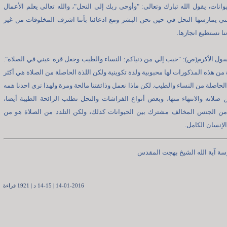
انات، يقول الله تبارك وتعالى: "وأوحى ربك إلى النحل"، والله تعالى يعلم الأعمال
لتي يمارسها النحل في حين نحن البشر ومع ادعائنا بأننا اشرف المخلوقات من غير
نا نستطيع انجازها.
ول الأكرم(ص): "حبب إلي من دنياكم: النساء والطيب وجعل قرة عيني في الصلاة".
من هذه المذكورات لها محبوبية ولذة تكوينية ولكن اللذة الحاصلة من الصلاة هي أكثر
الحاصلة من النساء والطيب. لكن ماذا نعمل وذائقتنا مالحة ومرة ولهذا ترى احدنا همه
 صلاته والانتهاء منها، وبعض أنواع الفراشات والنحل تطلب الرائحة الطيبة أيضا،
ع من الجنس المخالف مشترك بين الحيوانات كذلك، ولكن التلذذ من الصلاة هو من
إنسان الكامل.
ة آية الله الشيخ بهجت المقدس
14-01-2016 | 14-15 د | 1921 قراءة