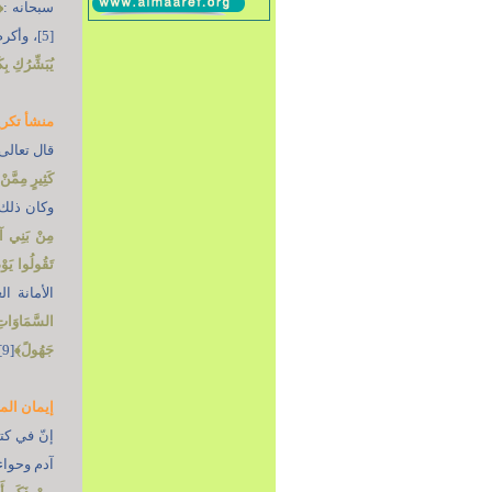
سبحانه :
﴿
[5]، وأكرم الله المرأة بمخاطبة الملائكة لها، وقال في ذلك:
يُبَشِّرُكِ بِ
منشأ تكري
قال تعالى
كَثِيرٍ مِمَّنْ
وكان ذلك 
مِنْ بَنِي آدَ
تَقُولُوا يَوْم
الأمانة ا
السَّمَاوَاتِ 
جَهُولً
﴾
[9].
إيمان الم
إنّ في كت
آدم وحواء