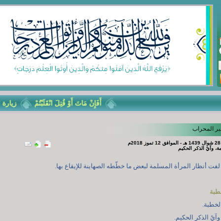
أَفَإِنْ مَاتَ أَوْ قُتِلَ انْقَلَبْتُمْ
زيارة الأربعي
بر المحراب
ة، وآيُ الذكر الحكيم
فت أنظار المرأة المسلمة لبعض ما خطّطه الصهاينة للإيقاع بها.
خطبة