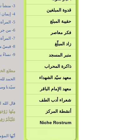
3- منشأ تكريم الإنسان.
قدوة المبلغين
4- إيمان المرأة وعملها الصالح.
حقيبة المبلغ
5- المرأة والرجل طرفَين متقابلَين.
6- من جرائم الصهاينة بحقّ المرأة والأسرة.
فكر معاصر
7- المرأة ووثائق الدمار.
زاد المبلّغ
8- قبسٌ من الدور التربويّ للمرأة المسلمة.
9- نساءُ بيت النبوّة .
منبر المسجد
ذاكرة المحراب
مطلع الخ
معهد سيّد الشهداء
الحمد لله
سيّدنا وم
معهد الإمام الباقر
شعراء أدب الطف
قال الله 
أنشطة المركز
مِنْهَا زَوْجَه
عَلَيْكُمْ رَق
Niche Rostrum
أيّها الم