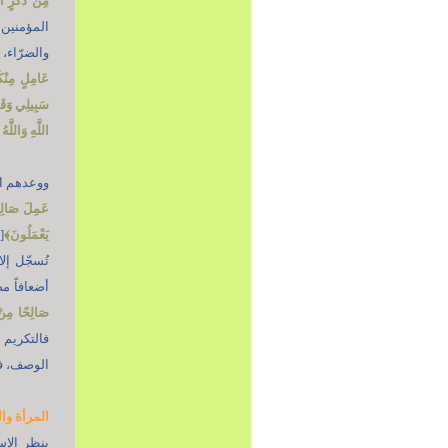
مِنْ ذَكَرٍ أَو
المؤمنين 
والضرّاء، ج
عَامِلٍ مِنْك
سَبِيلِي وَقَاتَ
اللَّهِ وَاللَّ
ووعدهم الل
عَمِلَ صَالِحًا
يَعْمَلُونَ
﴾
تُسجّل إل
أضعافاً م
صَالِحًا مِنْ 
فالتكريم 
الوصف، فل
المرأة وال
ينظر الإس