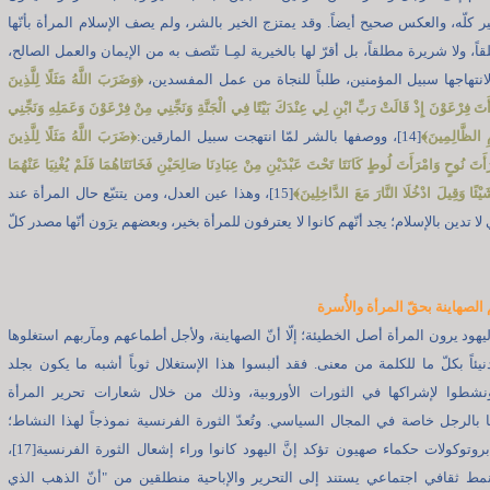
ير كلّه، والعكس صحيح أيضاً. وقد يمتزج الخير بالشر، ولم يصف الإسلام المرأة بأنّها
قاً، ولا شريرة مطلقاً، بل أقرّ لها بالخيرية لمِـا تتّصف به من الإيمان والعمل الصالح،
 لانتهاجها سبيل المؤمنين، طلباً للنجاة من عمل المفسدين،
﴿
وَضَرَبَ اللَّهُ مَثَلًا لِلَّذِينَ
َتَ فِرْعَوْنَ إِذْ قَالَتْ رَبِّ ابْنِ لِي عِنْدَكَ بَيْتًا فِي الْجَنَّةِ وَنَجِّنِي مِنْ فِرْعَوْنَ وَعَمَلِهِ وَنَجِّنِي
ِ الظَّالِمِينَ
﴾
[14]، ووصفها بالشر لمّا انتهجت سبيل المارقين:
﴿
ضَرَبَ اللَّهُ مَثَلًا لِلَّذِينَ
أَتَ نُوحٍ وَامْرَأَتَ لُوطٍ كَانَتَا تَحْتَ عَبْدَيْنِ مِنْ عِبَادِنَا صَالِحَيْنِ فَخَانَتَاهُمَا فَلَمْ يُغْنِيَا عَنْهُمَا
يْئًا وَقِيلَ ادْخُلَا النَّارَ مَعَ الدَّاخِلِينَ
﴾
[15]، وهذا عين العدل، ومن يتتبّع حال المرأة عند
 لا تدين بالإسلام؛ يجد أنّهم كانوا لا يعترفون للمرأة بخير، وبعضهم يرَون أنّها مصدر كلّ
الصهاينة بحقّ المرأة والأُسرة
ليهود يرون المرأة أصل الخطيئة؛ إلّا أنّ الصهاينة، ولأجل أطماعهم ومآربهم استغلوها
 دنيئاً بكلّ ما للكلمة من معنى. فقد ألبسوا هذا الإستغلال ثوباً أشبه ما يكون بجلد
ونشطوا لإشراكها في الثورات الأوروبية، وذلك من خلال شعارات تحرير المرأة
 بالرجل خاصة في المجال السياسي. وتُعدّ الثورة الفرنسية نموذجاً لهذا النشاط؛
علماً أنَّ بروتوكولات حكماء صهيون تؤكد إنَّ اليهود كانوا وراء إشعال الثورة الفرنسية[17]،
مط ثقافي اجتماعي يستند إلى التحرير والإباحية منطلقين من "أنّ الذهب الذي