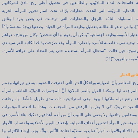
ه. فاستجابت لنداء الماديّين، والطامعين في تحصيل أعلى ربح ماديّ لشركاتهم
بالدعاية المزيّفة التي اتّخذت شعارات برّاقة تحت اسم تحرير المرأة، الحرية
ية، المساواة التامّة بالرجل والشعارات التي ترجمت في بعض بنود الوثائق
الدولية[20]، والتي تدعو للمطالبة بتعطيل وظيفة المرأة في الحياة بصفتها زوجةً مخلصةً وأمّاً
عتبار الأمومة وظيفة اجتماعية "يمكن أن يقوم بها أي شخص". وكان من نتاج دعواهم
توجيه ضربة قاصمة للأسرة ولفطرة المرأة. وقد صرّحت بذلك الكاتبة الفرنسية دي
بوضوح، حين قالت: "ستظل المرأة مستعبدة حتى يتم القضاء على خرافة الأسرة،
ومة والغريزة"[21].
ائق الدمار
يخ المعاصر بأنّ الصهاينة وراء كلّ الفتن الّتي احترقت الشعوب بسعير نيرانها، وحِمَم
لمرافِقة لها. ويمكننا القول بالفم الملآن؛ أنَّ المؤتمرات الدوليّة الخاصّة بالمرأة
قد وضع نواة مادّتها اليهود. وهي استراتيجية ذات مدى طويل خُطّط لها، وجاءت
نفيذ تدريجيّة كي لا يلازمها الرفض من المجتمعات. وهذا ما اتبعته المؤتمرات
ومضامين وثائقها، ولا يخفى على اللبيب أنّ من أهم أهدافهم تفكيك بناء الأُسرة في
، وتسخير المرأة لتحقيق أهداف الصهاينة بإضعاف القِيَم الأخلاقية، واحتساب الأدوار
بها الآباء والأمهات أدواراً تقليدية نمطيّة اعتادها النَّاس، وأنَّه يجب إرجاء الالتزام بها