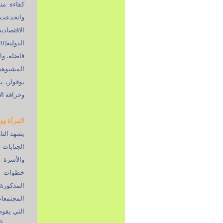
كفاءة من
وانخدعت 
الاقتصاد
فاضلة، وا
المشبوهة 
بوفوار، 
وخرافة الأم
المرأة ووث
يشهد التار
الجنايات ا
والأسرة 
خطوات الت
المذكورة 
المجتمعات
التي يقوم 