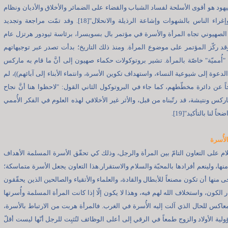
يهود هو أقوى الأسلحة لفساد الشباب والقضاء على الضمائر والأخلاق والأديان ونظام
الأسرة، وإغراء الناس بالشهوات وإشاعة الرذيلة والانحلال"[18]. وقد تمّت مراجعة وتجديد
لصهيوني تجاه المرأة والأسرة في مؤتمر بال بسويسرا، برئاسة ثيودور هرتزل عام
م، وقد ركّز المؤتمر على موضوع المرأة. ومنذ ذلك التاريخ؛ بدأت تصدر عبر توجيهاتهم
أُمميّة" خاصّة بالمرأة. تشير بروتوكولات حكماء صهيون إلى أنَّ ما قام به ماركس
الدعوة إلى شيوعية النساء، واستهداف تكوين الأسرة، وانتماء الأبناء إلى آبائهم))، لم
ً عن دائرة مخطّطهم، كما جاء في البروتوكول الثاني القول: "لاحظوا هنا أنَّ نجاح
ركس ونتيشة، قد رتّبناه من قبل، والأثر غير الأخلاقي لهذه العلوم في الفكر الأُممي
ً لنا بالتأكيد"[19].
الأُسرة
ام على التعاون التامّ بين المرأة والرجل، وذلك كي تحقّق الأسرة المسلمة الأهداف
منها، ولينعم أفرادها بالمحبّة والسلام والاستقرار.هذا التعاون يجعل الأسرة متماسكة؛
ى منها أن تكون مصنعاً للأبطال والقادة، والعلماء والأتقياء والصالحين الذين يحقّقون
 الكون، واستخلاف الله لهم فيه، وهذا لا يكون إلّا إذا كانت المرأة المسلمة وأُسرتها
عاكس للحال الذي آلت إليه الأُسرة في الغرب. فالمرأة هربت من الارتباط بالأسرة،
ية الأولاد والزوج طمعاً في الرقي إلى أعلى الوظائف لتُثبِت للرجل أنّها ليست أقلّ