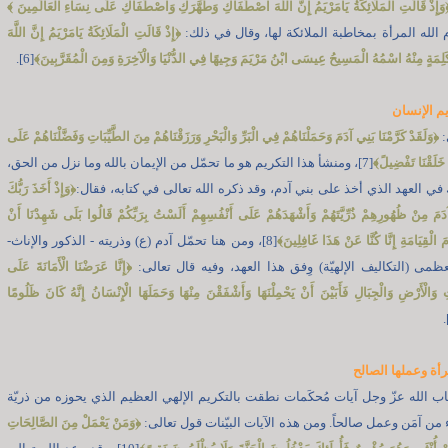
وَإِذْ قَالَتِ الْمَلَائِكَةُ يَامَرْيَمُ إِنَّ اللَّهَ اصْطَفَاكِ وَطَهَّرَكِ وَاصْطَفَاكِ عَلَى نِسَاءِ الْعَالَمِينَ
﴾
﴿
إِذْ قَالَتِ الْمَلَائِكَةُ يَامَرْيَمُ إِنَّ اللَّهَ
كَلِمَةٍ مِنْهُ اسْمُهُ الْمَسِيحُ عِيسَى ابْنُ مَرْيَمَ وَجِيهًا فِي الدُّنْيَا وَالْآخِرَةِ وَمِنَ الْمُقَرَّبِينَ
﴾
[6].
م الإنسان
:
﴿
وَلَقَدْ كَرَّمْنَا بَنِي آدَمَ وَحَمَلْنَاهُمْ فِي الْبَرِّ وَالْبَحْرِ وَرَزَقْنَاهُمْ مِنَ الطَّيِّبَاتِ وَفَضَّلْنَاهُمْ عَلَى
 خَلَقْنَا تَفْضِيلً
﴾
[7]، ومنشأ هذا التكريم هو ما تحمّل من الإيمان بالله وما نزل من الحق،
في العهد الذي أخذ على بني آدم، وقد ذكره الله تعالى في كتابه، فقال:
﴿
وَإِذْ أَخَذَ رَبُّكَ
مَ مِنْ ظُهُورِهِمْ ذُرِّيَّتَهُمْ وَأَشْهَدَهُمْ عَلَى أَنْفُسِهِمْ أَلَسْتُ بِرَبِّكُمْ قَالُوا بَلَى شَهِدْنَا أَنْ
َ الْقِيَامَةِ إِنَّا كُنَّا عَنْ هَذَا غَافِلِينَ
﴾
[8]، ومن هنا تحمّل آدم (ع) وذريته - الذكور والإناث-
لعظمى (التكاليف الإلهيّة) وِفق هذا العهد، وفيه قال تعالى:
﴿
إِنَّا عَرَضْنَا الْأَمَانَةَ عَلَى
وَالْأَرْضِ وَالْجِبَالِ فَأَبَيْنَ أَنْ يَحْمِلْنَهَا وَأَشْفَقْنَ مِنْهَا وَحَمَلَهَا الْإِنْسَانُ إِنَّهُ كَانَ ظَلُومًا
رأة وعملها الصالح
اب الله عزّ وجل آيات مُحكَمات نطقت بالتكريم الإلهي العظيم الذي يحوزه من ذريّة
 من آمَن وعمل صالحاً. ومن هذه الآيات البيّنات قول تعالى:
﴿
وَمَنْ يَعْمَلْ مِنَ الصَّالِحَاتِ