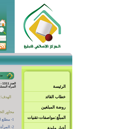
من
العدد 1311 - 28 شوال 1439 هـ - الموافق 12 تموز 2018م
الرئيسة
المرأة المسلم
خطاب القائد
الهدف؛
ل
روضة المبلغين
محاوِر ال
المبلّغ:مواصفات-تقنيات
1- مطلع الخطبة.
2- المرأة وآيُ الذكر الحكيم.
أخبار ملونة