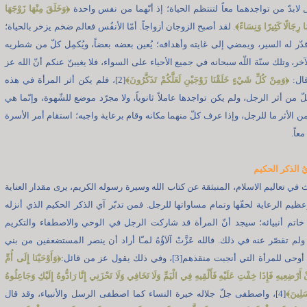
 لابدّ من تواجدهما معاً لتنتظم الحياة؛ إذ أنّهما من نفس واحدة
﴿
وَخَلَقَ مِنْهَا زَوْجَهَا
َا رِجَالًا كَثِيرًا وَنِسَاءً
﴾
. لقد أصبح الزوجان أزواجاً. أمّا الأنفُس فعالم ضخم يزخر بالحياة؛
دّر له السير، ويمضي إلى غايته وأهدافه؛ يُعين بعضه بعضاً، ويُكمِل كلّ من شطريه
ر، وتلك سنّة اللّه سبحانه في جميع الأحياء على السواء، فلا يغيبنّ عنكم أنّ الله عز
ال:
﴿
وَمِنْ كُلِّ شَيْءٍ خَلَقْنَا زَوْجَيْنِ لَعَلَّكُمْ تَذَكَّرُونَ
﴾
[2]، فلم يكن أثر المرأة في هذه
لّ من أثر الرجل، ولم يكن تواجدها عاملاً ثانوياً، ولا مجرّد موضع للشّهوة، وإنّما هي
من الأثر ما للرجل، وإذا عرف كلّ منهما مكانه وقام برعاية واجبه؛ استقام أمر الأسرة
عاً.
ُ الذكر الحكيم
ِث في تعاليم الاسلام، المنبثقة عن كتاب الله وسيرة رسوله الكريم، يرى مقدار العناية
عظيم الرعاية لحقّها وتمام مساواتها للرجل. فمن تدبّر آي الذكر الحكيم الذي أنزله
خاتم أنبيائه؛ سيجد أنّ المرأة قد شاركت الرجل في الوحي والاصطفاء والتكريم
 ولم تقصّر عنه في ذلك. فالله عَزَّتْ آلاَؤُهُ لمـّا أراد أن ينصر المستضعفين من بني
للمرأة التي أنجبت منقذهم[3]، وفي ذلك يقول عز من قائل:
﴿
وَأَوْحَيْنَا إِلَى أُمِّ
ْضِعِيهِ فَإِذَا خِفْتِ عَلَيْهِ فَأَلْقِيهِ فِي الْيَمِّ وَلَا تَخَافِي وَلَا تَحْزَنِي إِنَّا رَادُّوهُ إِلَيْكِ وَجَاعِلُوهُ
َلِينَ
﴾
[4]، واصطفى جلّ جلاله خيرة النساء كما اصطفى الرسل والأنبياء، وقد قال