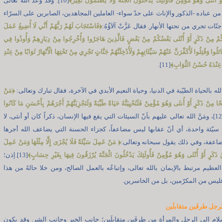
ْ أُنْثَى وَهُوَ مُؤْمِنٌ فَأُولَئِكَ يَدْخُلُونَ الْجَنَّةَ وَلَا يُظْلَمُونَ نَقِيرً
﴾
[10]. وقد وعد الله تعالى
من عباده -الذكور والإناث على حدّ سواء- العاملين المجاهدين، الصابرين على السرّاء
نّات تجري من تحتها الأنهار. فقال عَزَّتْ آلاَؤُهُ:
﴿
فَاسْتَجَابَ لَهُمْ رَبُّهُمْ أَنِّي لَا أُضِيعُ عَمَلَ
ُمْ مِنْ ذَكَرٍ أَوْ أُنْثَى بَعْضُكُمْ مِنْ بَعْضٍ فَالَّذِينَ هَاجَرُوا وَأُخْرِجُوا مِنْ دِيَارِهِمْ وَأُوذُوا فِي
لُوا وَقُتِلُوا لَأُكَفِّرَنَّ عَنْهُمْ سَيِّئَاتِهِمْ وَلَأُدْخِلَنَّهُمْ جَنَّاتٍ تَجْرِي مِنْ تَحْتِهَا الْأَنْهَارُ ثَوَابًا مِنْ عِنْدِ
هُ عِنْدَهُ حُسْنُ الثَّوَابِ
﴾
[11].
ه بالحياة الطيّبة في الدنيا، وحياة النعيم الأبدي في الآخرة، فقال تبارك وتعالى:
﴿
مَنْ
 مِنْ ذَكَرٍ أَوْ أُنثَى وَهُوَ مُؤْمِنٌ فَلَنُحْيِيَنَّهُ حَيَاةً طَيِّبَةً وَلَنَجْزِيَنَّهُمْ أَجْرَهُمْ بِأَحْسَنِ مَا كَانُوا
[12]، ومَنَّ الله تعالى عليهم بأنّ السيئات التي يقع فيها الإنسان، ذكراً كان أو أنثى، لا
ا سيّئة واحدة، أي أنّ عقابها ليس مضاعفاً، كجزاء الحسنة التي يضاعف الله أجرها
ضاعفة، وفي ذلك يقول سبحانه وتعالى:
﴿
مَنْ عَمِلَ سَيِّئَةً فَلَا يُجْزَى إِلَّا مِثْلَهَا وَمَنْ عَمِلَ
ذَكَرٍ أَوْ أُنْثَى وَهُوَ مُؤْمِنٌ فَأُولَئِكَ يَدْخُلُونَ الْجَنَّةَ يُرْزَقُونَ فِيهَا بِغَيْرِ حِسَابٍ
﴾
[13].إذن؛
العظيم مرتبط بالإيمان بالله تعالى، وإتباعُه بالعمل الصالح، ومن خلا حالهُ من هذا
يس من المكرّمين، بل من الخاسرين.
رجل طرفَين متقابلَين
لام إلى الرجل والمرأة من طرفَين متقابلَين؛ جانب الخير وجانب الشر. وقد يكون