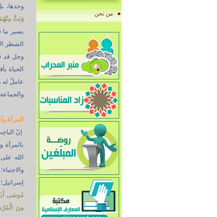
وحدها، بل
من نحن
وَبَثَّ مِنْهُم
يسير ما ق
الشطر الآخ
وجل قد ق
الحياة بأق
عاملٌ له 
والجماعة م
المرأة وآي
إنّ الباح
بالمرأة و
الله على 
والاجتباء؛
إسرائيل؛ أوحى 
مُوسَى أَنْ أَر
مِنَ الْمُرْس