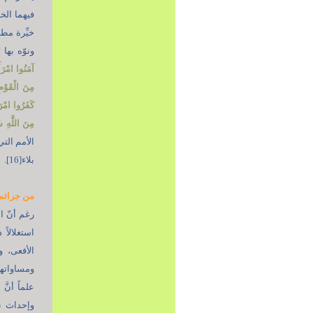
فيهما الخ
خيِّرة مطل
ونوّه بها
آمَنُوا امْرَأ
مِنَ الْقَوْم
كَفَرُوا امْرَ
مِنَ اللَّهِ شَ
الأمم التي
بلاء[16].
من جرائم 
رغم أنّ ا
استغلالاً
الأفعى، 
ومساواتها
وإحداث ن