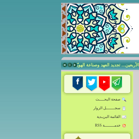
ن... تجديد العهد وصناعة الهويّة
صناعة الإنسان الرساليّ في مدرسة أمير ال
صفحة البحــــث
سجـــــــل الزوار
القائمة البريـدية
خدمــــــــة RSS