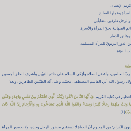
طبة
 ربّ العالمين، وأفضل الصلاة وأزكى السلام على خاتم النبيّين وأشرف الخلق أجمعين
ولانا رسول الله أبي القاسم المصطفى محمّد، وعلى آله الطيّبين الطاهرين، وبعد؛
العظيم في كتابه الكريم:
﴿
يَاأَيُّهَا النَّاسُ اتَّقُوا رَبَّكُمُ الَّذِي خَلَقَكُمْ مِنْ نَفْسٍ وَاحِدَةٍ وَخَلَقَ
َا وَبَثَّ مِنْهُمَا رِجَالًا كَثِيرًا وَنِسَاءً وَاتَّقُوا اللَّهَ الَّذِي تَسَاءَلُونَ بِهِ وَالْأَرْحَامَ إِنَّ اللَّهَ كَانَ
ِيبً
﴾
[1].
ؤمنون الكرام؛ من المعلوم أنّ الحياة لا تستقيم بحضور الرجل وحده، ولا بحضور المرأة