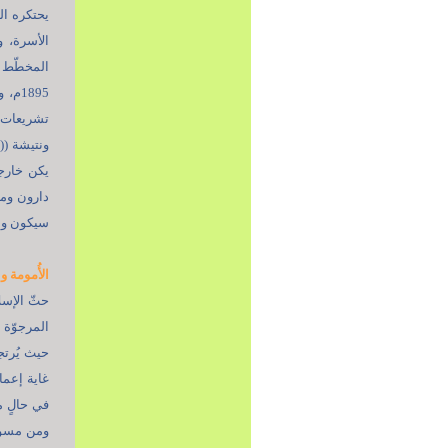
يحتكره ال
المخطّط ا
1895
تشريعات "
ونتيشة ((
يكن خارجا
دارون وما
سيكون واضحا
الأُمومة و
حثّ الإسل
المرجوّة 
حيث يُرتج
غاية إعمار
في حالٍ م
ومن مسؤول