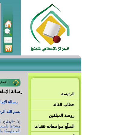
التصني
رسالة الإمام
الرئيسة
رسالة الإمام 
خطاب القائد
بسم الله الر
روضة المبلغين
إنّ «الدفاع 
المبلّغ:مواصفات-تقنيات
مشرّفاً للشع
للمظلوميّة وال