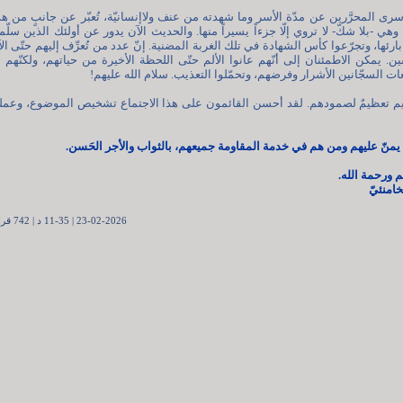
أسرى المحرَّرين عن مدّة الأسر وما شهدته من عنف ولاإنسانيّة، تُعبّر عن جانبٍ من ه
، وهي -بلا شكّ- لا تروي إلّا جزءاً يسيراً منها. والحديث الآن يدور عن أولئك الذين سلّم
ارئها، وتجرّعوا كأس الشهادة في تلك الغربة المضنية. إنّ عدد من تُعرِّف إليهم حتّى ال
ن. يمكن الاطمئنان إلى أنّهم عانوا الألم حتّى اللحظة الأخيرة من حياتهم، ولكنّهم 
ات السجّانين الأشرار وفرضهم، وتحمّلوا التعذيب. سلام الله عليهم!
ريم تعظيمٌ لصمودهم. لقد أحسن القائمون على هذا الاجتماع تشخيص الموضوع، وعمل
 يمنّ عليهم ومن هم في خدمة المقاومة جميعهم، بالثواب والأجر الحَسن.
 ورحمة الله.
خامنئيّ
23-02-2026 | 11-35 د | 742 قراءة