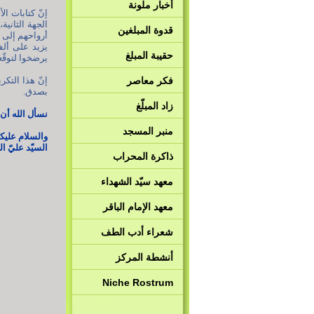
أخبار ملونة
إنّ كتابات ال
الجهة الثانية
قدوة المبلغين
أرواحهم إلى ب
يزيد على ألفي
حقيبة المبلغ
يرضخوا لتوقّع
فكر معاصر
إنّ هذا التك
بصدق.
زاد المبلّغ
نسأل الله أن
منبر المسجد
والسلام عليكم
السيّد عليّ ال
ذاكرة المحراب
معهد سيّد الشهداء
معهد الإمام الباقر
شعراء أدب الطف
أنشطة المركز
Niche Rostrum