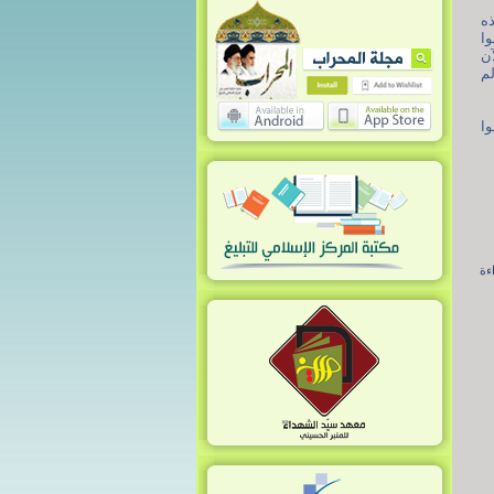
ذه
وا
آن
لم
وا