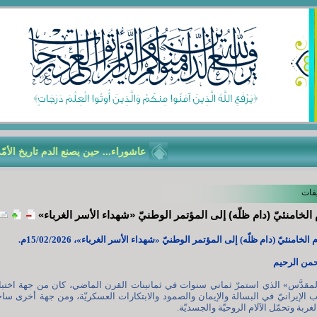
عاشوراء... حين يصنع الدم تاريخ الأمّة
فات
 الخامنئيّ (دام ظلّه) إلى المؤتمر الوطنيّ «شهداء الأسر الغرباء»
الخامنئيّ (دام ظلّه) إلى المؤتمر الوطنيّ «شهداء الأسر الغرباء»، 15/02/2026م.
حمن الرحيم
المقدَّس» الذي استمرّ ثماني سنوات في ثمانينات القرن الماضي، كان من جهة اختبار
ب الإيرانيّ في البسالة والإيمان والصمود والابتكارات العسكريّة، ومن جهة أخرى ساح
غربة وتحمّل الآلام الروحيّة والجسديّة.