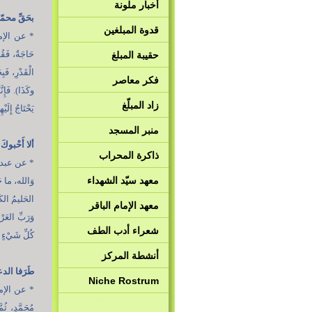
أخبار ملونة
بحَقِّ محمّ
قدوة المبلغين
* عن الإمام
حَاجَةٌ، فَقُل
حقيبة المبلغ
الْقَدْرِ، فَب
فكر معاصر
وكَذَا). فَإِن
زاد المبلّغ
يَحْتَاجُ إِلَي
منبر المسجد
ألا أَحْبوكَ
ذاكرة المحراب
* عن عبد ا
معهد سيّد الشهداء
وَالله، ما حَد
الحَليمُ الكَر
معهد الإمام الباقر
وَرَبِّ العَرْ
شعراء أدب الطف
كُلِّ شَيْءٍ 
أنشطة المركز
طَرَفا الد
Niche Rostrum
* عن الإمام 
مُحَمَّدٍ، ثُم