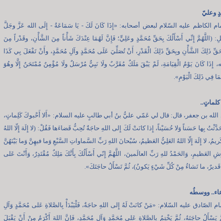
دٍ وعليّ
 الكاظم عليه السّلام لبعض أصحابه: «إِذَا كَانَ لَكَ - يَا سَمَاعَةُ - إِلَى الله عَزَّ وجَلَّ
ِ: (اللَّهُمَّ إِنِّي أَسْأَلُكَ بِحَقِّ مُحَمَّدٍ وعَلِيٍّ؛ فَإِنَّ لَهُمَا عِنْدَكَ شَأْناً مِنَ الشَّأْنِ، وقَدْراً مِنَ
ِحَقِّ ذَلِكَ الشَّأْنِ وبِحَقِّ ذَلِكَ الْقَدْرِ، أَنْ تُصَلِّيَ عَلَى مُحَمَّدٍ وآلِ مُحَمَّدٍ، وأَنْ تَفْعَلَ بِي كَذَا
َّه، إِذَا كَانَ يَوْمُ الْقِيَامَةِ، لَمْ يَبْقَ مَلَكٌ مُقَرَّبٌ ولَا نَبِيٌّ مُرْسَلٌ ولَا مُؤْمِنٌ مُمْتَحَنٌ إِلَّا وهُوَ
ْهِمَا فِي ذَلِكَ الْيَوْمِ».
 كلماتٍ..
لله بن جعفر، قال: قال لي عَمّي عليُّ بنُ أبي طالبٍ عليه السلام: «أَلا أَحْبوكَ كَلِماتٍ،
َّثْتُ بِها حَسَناً وَلا حُسَيْناً، إِذا كانَتْ لَكَ إِلى اللهِ حاجَةٌ تُحِبُّ قَضاءَها فَقُلْ: (لا إِلَهَ إِلّا اللهُ
يمُ، لا إِلَهَ إِلّا اللهُ العَلِيُّ العَظيمُ، سُبْحانَ اللهِ رَبِّ السَّماواتِ السَّبْعِ وَما فيهِنَّ وَما بَيْنَهُنَّ
شِ العَظيمِ، وَالحَمْدُ للهِ رَبِّ العالَمينَ، اللَّهُمَّ إِنّي أَسْأَلُكَ بِأَنَّكَ مَلِكٌ مُقْتَدِرٌ، وَأَنْتَ عَلى
قَديرٌ، ما تَشاءُ مِنْ كُلِّ شَيْءٍ يَكونُ)، ثُمَّ تَسْأَلُ حاجَتَكَ».
عاء.. ووسطُه
الصّادق عليه السّلام: «مَنْ كانَتْ لَهُ إِلى اللهِ حاجَةٌ، فَلْيَبْدَأْ بِالصَّلاةِ عَلى مُحَمَّدٍ وَآلِ
َّ يَسْأَلُ حاجَتَهُ، ثُمَّ يَخْتِمُ بِالصَّلاةِ عَلى مُحَمَّدٍ وَآلِ مُحَمَّدٍ، فَإِنَّ اللهَ أَكْرَمُ مِنْ أَنْ يَقْبَلَ