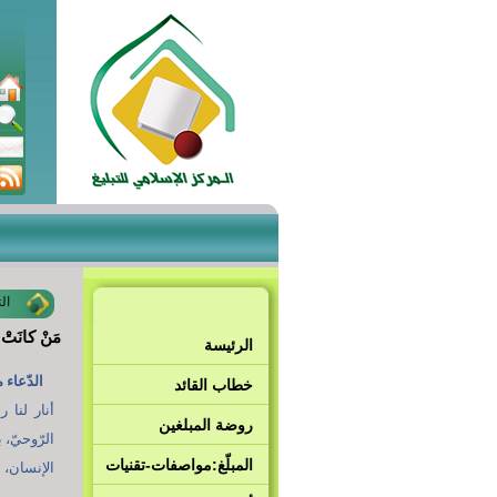
ال
مَنْ كانَتْ 
الرئيسة
الدّعاء م
خطاب القائد
أنار لنا 
روضة المبلغين
الرّوحيّ، 
المبلّغ:مواصفات-تقنيات
الإنسان، 