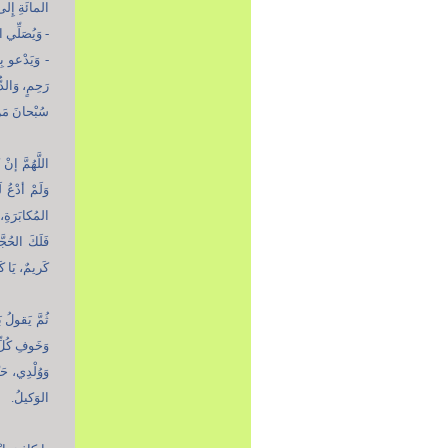
المائَةِ إِلى 
- وَيُصَلِّي الر
- وَيَدْعو بِ
رَحِمٍ، وَالدّ
سُبْحانَ مَنْ
اللَّهُمَّ إن
وَلَمْ أدْعُ 
المُكابَرَةِ،
فَلَكَ الحُجّ
كَريمٌ، يَا ك
ثُمَّ يَقولُ ب
وَخَوفِ كُلِّ
وَوُلْدِي، حَ
الوَكيلُ.