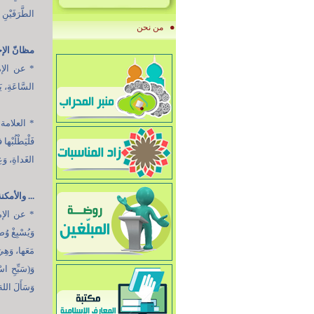
الطَّرَفَيْنِ
من نحن
مظانّ الإ
* عن الإمام
السَّاعَةِ، ي
* العلامة 
فَلْيَطْلُبْه
الغَداةِ، وَع
... والأمكن
* عن الإمام
وَيُسْبِغْ وُ
مَعَها، وَهِيَ
وَ(سَبِّحِ اسْ
وَسَأَلَ اللهَ