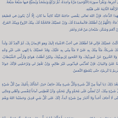
آخِرِها، وَيَقْرَأُ سورَةَ (التَّوْحيدِ) مَرَّةً واحِدَةً، ثُمَّ يَرْكَعُ وَيَسْجَدُ وَيُسَبِّحُ فيها سَبْعَةً سَبْعَةً.
َّكْعَةَ الثّانِيَةَ عَلى هَيْئَتِهِ.
هَذا الدُّعاءِ، فَإِنَّ اللهَ تَعالى يَقْضي حاجَتَهُ البَتَّةَ كائِناً ما كانَ، إِلّا أَنْ يَكونَ في قَطيعَةِ
ُعاءُ: (اللَّهُمَّ إنْ أطَعْتُكَ فَالَمحْمَدَةُ لَكَ، وَإنْ عَصَيْتُكَ فَالحُجَّةُ لَكَ، مِنْكَ الرَّوحُ وَمِنْكَ الفَرَجُ،
 أنْعَمَ وَشَكَرَ، سُبْحانَ مَنْ قَدَرَ وَغَفَرَ.
ْ كُنْتُ عَصَيْتُكَ فَإنّي قَدْ أطَعْتُكَ في أحَبِّ الاشْياءِ إلَيكَ وَهوَ الإيمانُ بِكَ، لَمْ أتَّخِذْ لَكَ وَلَداً
لَكَ شَريكاً، مَنّاً مِنْكَ بِهِ عَليّ لا مَنّاً مِنّي بِهِ عَلَيْكَ، وَقَدْ عَصَيْتُكَ يا إلهي عَلى غَيْرِ وَجْهِ
 وَلا الخُروجِ عَنْ عُبودِيَّتِكَ، وَلا الجُحودِ لِرُبوبيَّتِكَ، ولكِنْ أطَعْتُ هَوايَ وَأزَلَّني الشَّيْطانُ،
َةُ عَليّ وَالبَيانُ، فَإنْ تُعَذِّبْني فَبِذُنُوبِي غَيْرَ ظالِمٍ، وَإنْ تَغْفِرْ لي وَتَرْحَمْنِي فَإنَّكَ جَوادٌ
َريمُ يَا كَريمُ)، حتّى يَنْقَطِعَ النَّفسُ.
َعْدَ ذَلِكَ: (يا آمِنَاً مِنْ كُلِّ شَيءٍ وَكُلُّ شَيءٍ مِنْكَ خائِفٌ حَذِرٌ، أسْأَلَكَ بِأَمْنِكَ مِنْ كُلِّ شَيْءٍ
 شَيْءٍ مِنْكَ، أنْ تُصَلِّيَ عَلَى مُحَمَّدٍ وِآلِ مُحَمَّدٍ، وَأنْ تُعْطِيَني أماناً لِنَفْسي وَأهْلي وَمَالِي
تّى لَا أَخافَ أَحَداً وَلا أَحْذَرَ مِنْ شَيْءٍ أبَداً، إنَّكَ عَلى كُلِّ شَيٍ قَدِيرٌ، وَحَسْبُنا اللهُ وَنِعْمَ