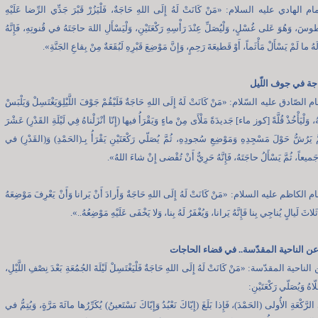
الهادي عليه السلام: «مَنْ كَانَتْ لَهُ إِلَى اللهِ حَاجَةٌ، فَلْيَزُرْ قَبْرَ جَدِّي الرِّضا عَلَيْهِ
وسَ، وَهُوَ عَلى غُسْلٍ، وَلْيُصَلِّ عِنْدَ رَأْسِهِ رَكْعَتَيْنِ، وَلْيَسْأَلِ اللهَ حاجَتَهُ في قُنوتِهِ، فَإِنَّهُ
 ما لَمْ يَسْأَلْ مَأْثَماً، أَوْ قَطيعَةَ رَحِمٍ، وَإِنَّ مَوْضِعَ قَبْرِهِ لَبُقَعَةٌ مِنْ بِقاعِ الجَنَّةِ».
جة في جوف اللّيل
لصّادق عليه السّلام: «مَنْ كَانَتْ لَهُ إِلَى اللهِ حَاجَةٌ فَلَيْقُمْ جَوْفَ اللَّيْلِوَيَغْتَسِلْ وَيَلْبَسْ
هُ، وَلْيَأْخُذْ قُلَّةً [كوز ماء] جَديدَةً مَلْأَى مِنْ ماءٍ وَيَقْرَأُ فيها (إِنّا أنْزَلْناهُ فِي لَيْلَةِ القَدْرِ) عَشْرَ
َ يَرُشُّ حَوْلَ مَسْجِدِهِ وَمَوْضِعِ سُجودِهِ، ثُمَّ يُصَلّي رَكْعَتَيْنِ يَقْرَأُ بِـ(الحَمْدِ) وَ(القَدْرِ) في
ِ جَميعاً، ثُمَّ يَسْأَلُ حاجَتَهُ، فَإِنَّهُ حَرِيٌّ أَنْ تُقْضى إِنْ شاءَ اللهُ».
الكاظم عليه السلام: «مَنْ كَانَتْ لَهُ إِلَى اللهِ حَاجَةٌ وَأَرادَ أَنْ يَرانا وَأَنْ يَعْرِفَ مَوْضِعَهُ
ثَلاثَ لَيالٍ يُناجِي بِنا فَإِنَّهُ يَرانا، وَيُغْفَرُ لَهُ بِنا، وَلا يَخْفَى عَلَيْهِ مَوْضِعُهُ..».
عن الناحية المقدّسة.. في قضاء الحاجات
حية المقدّسة: «مَنْ كَانَتْ لَهُ إِلَى اللهِ حَاجَةٌ فَلْيَغْتَسِلْ لَيْلَةَ الجُمُعَةِ بَعْدَ نِصْفِ اللَّيْلِ،
ّاهُ وَيُصَلّي رَكْعَتَيْنِ:
الرَّكْعَةِ الأُولى (الحَمْدَ)، فَإِذا بَلَغَ (إِيّاكَ نَعْبُدُ وَإِيّاكَ نَسْتَعينُ) يُكَرِّرُها مائَةَ مَرَّةٍ، وَيُتِمُّ في