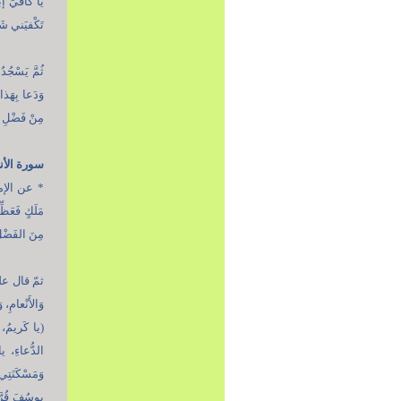
يا كافيَ إبْ
تَكْفيَني شَر
ثُمَّ يَسْجُدُ
وَدَعا بِهَذا 
مِنْ فَضْلِ ا
سورة الأن
* عن الإمام
مَلَكٍ فَعَظّ
مِنَ الفَضْل
ثمّ قال عليه 
وَالأَنْعامِ، 
(يا كَريمُ،
الدُّعاءِ، ي
وَمَسْكَنَتِي
يوسُفَ قُرَّة