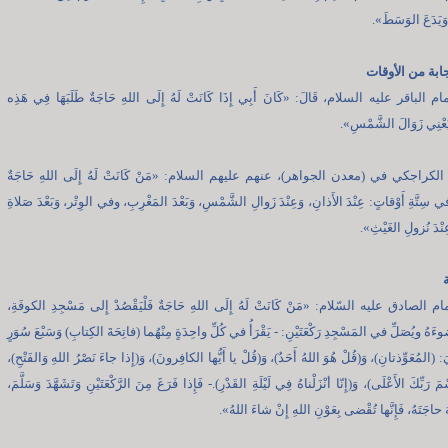
 وَيَدَعَ الوَسَطَ».
جابة من الأوقات
 الباقر عليه السلام، قَالَ: «كَانَ أَبِي إِذَا كَانَتْ لَهُ إِلَى اللهِ حَاجَةٌ طَلَبَهَا فِي هَذِه
َعْنِي زَوَالَ الشَّمْسِ».
الكراجكي في (معدن الجواهر)، عنهم عليهم السلام: «مَنْ كَانَتْ لَهُ إِلَى اللهِ حَاجَةٌ
ا في سِتَّةِ أَوْقاتٍ: عِنْدَ الأَذانِ، وَعِنْدَ زَوالِ الشَّمْسِ، وَبَعْدَ المَغْرِبِ، وفي الوِتْر، وَبَعْدَ صَلاةِ
ِنْدَ نُزولِ الغَيْثِ».
ة
 الصادق عليه السّلام: «مَنْ كَانَتْ لَهُ إِلَى اللهِ حَاجَةٌ فَلْيَقْصُدْ إِلى مَسْجِدِ الكوفَةِ،
ضوءَهُ ويُصَلِّ في المَسْجِدِ رَكْعَتَيْنِ: - يَقْرَأُ في كُلِّ واحِدَةٍ مِنْهُما (فاتِحَةَ الكِتابِ) وَسَبْعَ سُوَرٍ
: (المُعَوِّذتانِ)، وَ(قُلْ هُوَ اللهُ أَحَدٌ)، وَ(قُلْ يا أَيُّها الكافِرونَ)، وَ(إِذا جاءَ نَصْرُ اللهِ وَالفَتْحِ)،
مَ رَبِّكَ الأَعْلَى)، وَ(إِنّا أنْزَلْناهُ فِي لَيْلَةِ القَدْرِ).- فَإِذا فَرَغَ مِنَ الرَّكْعَتَيْنِ وَتَشَهَّدَ وَسَلَّمَ،
 حاجَتَهُ، فَإِنَّها تُقْضى بِعَوْنِ اللهِ إِنْ شاءَ اللهُ».