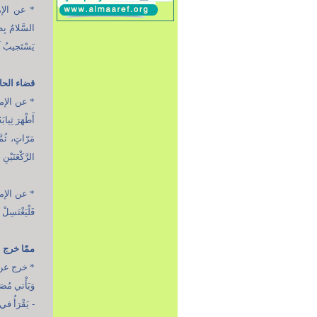
* عن الإمام 
السَّلامُ بِط
يَسْتَجيبُ لَهُ
قضاء الحا
* عن الإمام ا
أَطْهَرَ ثِيابَ
مَرّاتٍ، ثُمّ
الرَّكْعَتَيْن
* عن الإمام 
فَلْيَغْتَسِلْ 
ممّا خرج 
* خرج عن النا
وَيَأْتي مُصَل
- يَقْرَأُ في 