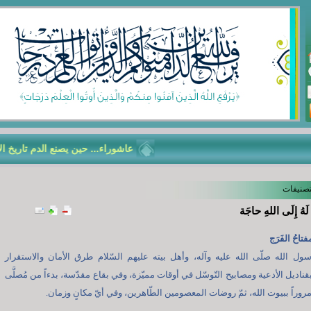
عاشوراء... حين يصنع الدم تاريخ الأمّة
تصنيفات
لَهُ إِلَى اللهِ حاجَة
فتاحُ الفَرَج
رسول الله صلّى الله عليه وآله، وأهل بيته عليهم السّلام طرق الأمان والاستقرار
بقناديل الأدعية ومصابيح التّوسّل في أوقات مميّزة، وفي بقاع مقدّسة، بدءاً من مُصلَّى
مروراً ببيوت الله، ثمّ روضات المعصومين الطّاهرين، وفي أيّ مكانٍ وزمان.