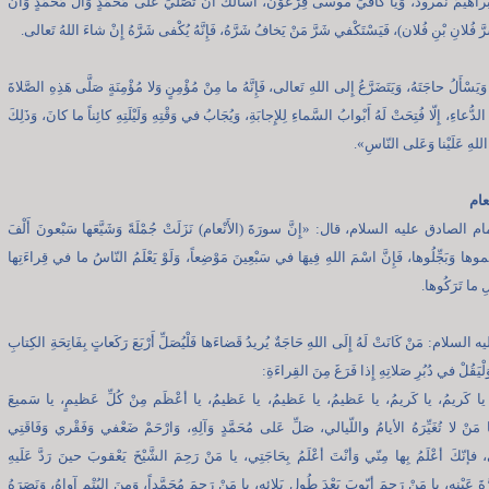
راهيمَ نَمْرودَ، وَيا كافيَ موسى فِرْعَوْنَ، أَسْأَلُكَ أنْ تُصَلِّيَ عَلى مُحَمَّدٍ وَآل مُحَمَّدٍ وَأنْ
َّ فُلانِ بْنِ فُلان)، فَيَسْتَكْفي شَرَّ مَنْ يَخافُ شَرَّهُ، فَإِنَّهُ يُكْفى شَرَّهُ إِنْ شاءَ اللهُ تَعالى.
 وَيَسْأَلُ حاجَتَهُ، وَيَتَضَرَّعُ إِلى اللهِ تَعالى، فَإِنَّهُ ما مِنْ مُؤْمِنٍ وَلا مُؤْمِنَةٍ صَلَّى هَذِهِ الصَّلاةَ
الدُّعاءِ، إِلّا فُتِحَتْ لَهُ أَبْوابُ السَّماءِ لِلإِجابَةِ، وَيُجَابُ في وَقْتِهِ وَلَيْلَتِهِ كائِناً ما كانَ، وَذَلِكَ
للهِ عَلَيْنا وَعَلى النّاسِ».
عام
 الصادق عليه السلام، قال: «إِنَّ سورَةَ (الأَنْعام) نَزَلَتْ جُمْلَةً وَشَيَّعَها سَبْعونَ أَلْفَ
ِموها وَبَجِّلُوها، فَإِنَّ اسْمَ اللهِ فِيهَا في سَبْعِينَ مَوْضِعاً، وَلَوْ يَعْلَمُ النّاسُ ما في قِراءَتِها
ِ ما تَرَكُوها.
السلام: مَنْ كَانَتْ لَهُ إِلَى اللهِ حَاجَةٌ يُريدُ قَضاءَها فَلْيُصَلِّ أَرْبَعَ رَكَعاتٍ بِفَاتِحَةِ الكِتابِ
وَلْيَقُلْ في دُبُرِ صَلاتِهِ إِذا فَرَغَ مِنَ القِراءَةِ:
 يا كَريمُ، يا كَريمُ، يا عَظيمُ، يا عَظيمُ، يا عَظيمُ، يا أعْظَم مِنْ كُلِّ عَظيمٍ، يا سَميعَ
ا مَنْ لا تُغَيِّرَهُ الأيامُ واللّيالي، صَلِّ عَلى مُحَمَّدٍ وَآلِهِ، وَارْحَمْ ضَعْفي وَفَقْري وَفَاقَتِي
، فإنّكَ أعْلَمُ بِها مِنّي وَأنْتَ أعْلَمُ بِحَاجَتِي، يا مَنْ رَحِمَ الشَّيْخَ يَعْقوبَ حينَ رَدَّ عَلَيهِ
َ عَيْنِهِ، يا مَنْ رَحِمَ أيّوبَ بَعْدَ طُولِ بَلائِهِ، يا مَنْ رَحِمَ مُحَمَّداً، وَمِنَ اليُتْمِ آواهُ، وَنَصَرَهُ