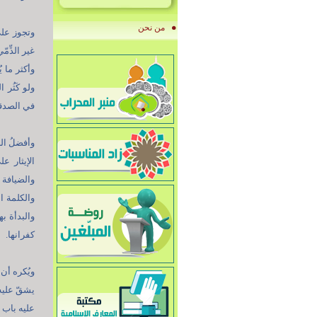
من نحن
وتجوز على
غير الذِّمّ
وأكثر ما ي
ولو كَثُر 
في الصدقة 
وأفضلُ الصد
الإيثار ع
والضيافة 
والكلمة ال
والبدأة ب
كفرانها.
ويُكره أن 
يشقّ عليه]
عليه باب فق