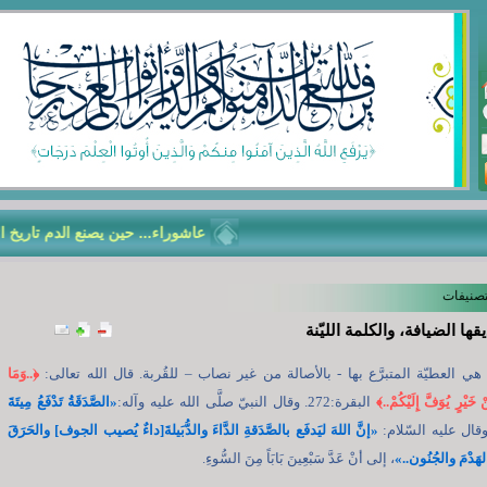
عاشوراء... حين يصنع الدم تاريخ الأمّ
تصنيفات
ها الضيافة، والكلمة الليّنة
ي العطيّة المتبرَّع بها - بالأصالة من غير نصاب – للقُربة. قال الله تعالى:
﴿
..وَمَا
 خَيْرٍ يُوَفَّ إِلَيْكُمْ..
﴾
البقرة:272. وقال النبيّ صلَّى الله عليه وآله:
«الصَّدَقَةُ تَدْفَعُ مِيتَةَ
وقال عليه السّلام:
«إنَّ اللهَ ليَدفَع بالصَّدَقةِ الدَّاءَ والدُّبَيلةَ[داءٌ يُصيب الجوف] والحَرَقَ
لهَدْمَ والجُنُون..»
، إلى أنْ عَدَّ سَبْعِينَ بَابَاً مِنَ السُّوءِ.