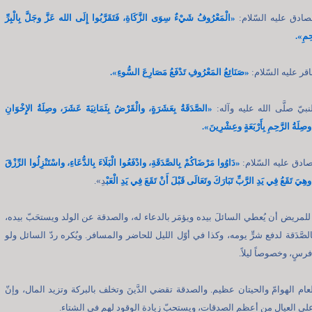
صادق عليه السّلام:
«الْمَعْرُوفُ شَيْءٌ سِوَى الزَّكَاةِ، فَتَقَرَّبُوا إِلَى الله عَزَّ وجَلَّ بِالْبِرِّ
حِمِ».
اقر عليه السّلام:
«صَنَائِعُ المَعْرُوفِ تَدْفَعُ مَصَارِعَ السُّوءِ».
نبيّ صلَّى الله عليه وآله:
«الصَّدَقَةُ بِعَشَرَةٍ، والْقَرْضُ بِثَمَانِيَةَ عَشَرَ، وصِلَةُ الإِخْوَانِ
صِلَةُ الرَّحِمِ بِأَرْبَعَةٍ وعِشْرِينَ».
صادق عليه السّلام:
«دَاوُوا مَرْضَاكُمْ بِالصَّدَقَةِ، وادْفَعُوا الْبَلَاءَ بِالدُّعَاءِ، واسْتَنْزِلُوا الرِّزْقَ
وهِيَ تَقَعُ فِي يَدِ الرَّبِّ تَبَارَكَ وتَعَالَى قَبْلَ أَنْ تَقَعَ فِي يَدِ الْعَبْ
دِ».
للمريض أن يُعطي السائلَ بيده ويؤمَر بالدعاء له، والصدقة عن الولد ويستحَبّ بيده،
الصَّدَقة لدفع شرٍّ يومه، وكذا في أوّل الليل للحاضر والمسافر. ويُكره ردّ السائل ولو
رسٍ، وخصوصاً ليلاً.
عام الهوامّ والحيتان عظيم. والصدقة تقضي الدَّينَ وتخلف بالبركة وتزيد المال، وإنّ
لى العيال من أعظم الصدقات، ويستحبّ زيادة الوقود لهم في الشتاء.