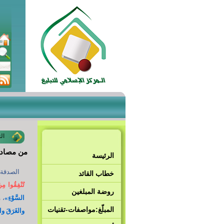
ال
من مصاديق
الرئيسة
الصدقة ه
خطاب القائد
تُنْفِقُوا مِنْ
روضة المبلغين
السَّوْءِ»
، 
المبلّغ:مواصفات-تقنيات
والغَرَقَ وا