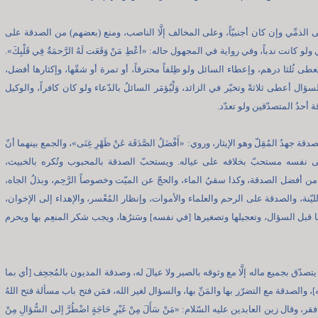
 الذمِّي وإن كان أجنبيّاً، وعلى المخالف إلَّا الناصب، ومنع (بعضهم) من الصدقة على
ي ولو كانت ندباً، وفي رواية في المجهول حاله: «أعْطِ مَنْ وَقَعَت لَهُ الرَّحمَةُ فِي قَلْبِكَ».
ُعطى ثُلثا درهم، وإعطاء السائل ولو ظِلفاً محترقاً، أو تمرة أو شقّها، وإكثارها أفضل،
السؤال أعطى ثلاثةً وتخيّر في الزائد، وَلْيُؤمَر السائلُ بالدّعاء ولو كان كافراً، والوكيل
أحدُ المتصدّقين ولو تعدّد.
قة جهدُ المُقِلّ وهو الإيثار، وروي: «أَفْضَلُ الصَّدَقَة عَنْ ظَهْرِ غِنَى»، والجمع بينهما أنّ
لى نفسه مستحبّ بخلافه على عياله. ويستحبّ الصدقة بالمحبوب وتُكره بالخبيث،
من أفضل الصدقة، وكذا سقيُ الماء، والحجّ عن الميّت وخصوصاً الرَّحِم، وبذلُ الجاه،
ليّنة، والصدقة على الرحم والعلماء والأموات، وإنظار المُعْسر، والإهداء إلى الإخوان،
ها قبل السؤال، وتعجيلها وتصغيرها [في نفسه] وسَترُها، ويجب شكر المنعِم بها ويحرم
يتصدّق بجميع ماله إلَّا مع وثوقه بالصبر ولا عيالَ له، وصدقة المديون بالمُجحِف [أي بما
، والصدقة مع التضرّر بها والمَنِّ بها، والسؤال لغير الله، فمَن فتح باب مسألة فتح اللهُ
ر، وقال زين العابدين عليه السّلام: «مَنْ سَأَلَ مِنْ غَيْرِ حَاجَةٍ اضْطُرَّ إلى السُّؤالِ مِنْ