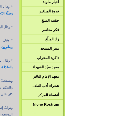
أخبار ملونة
* وقال ال
قدوة المبلغين
وصِلَةِ الرَّ
حقيبة المبلغ
* وقال الب
فكر معاصر
زاد المبلّغ
* وقال ال
بِعِشْرِينَ، و
منبر المسجد
ذاكرة المحراب
* وقال ال
معهد سيّد الشهداء
بِالصَّدَقَةِ، 
معهد الإمام الباقر
ويستحَبّ 
شعراء أدب الطف
والتبكير ب
كان على ف
أنشطة المركز
Niche Rostrum
وثوابُ إط
التوسعة ع