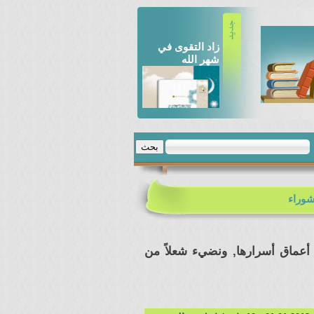
زاد التقوى في
شهر الله
المصيبة الراتبة ط
1434 هـ
شوراء
أعماق أسرارها, ونضيء شعلاً من
دليل القراء الى
أطوار العزاء