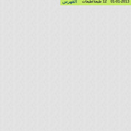
الفهرس
01-01-2013
12 طبعة/طبعات
زَادُ المُنِيبين في
شهر اللّه
مجالس الناشئة
1426 هـ