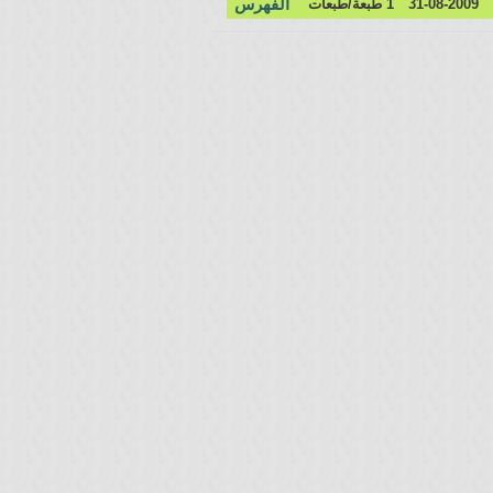
الفهرس
31-08-2009
1 طبعة/طبعات
السلام2
مجالس السيرة
الحسينية
روضة المبلغين
(4)