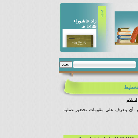
زاد عاشوراء
1439 هـ
مسير السبايا من
الكوفة إلى الشام
لتخطيط
السلام
على :أن يتعرف على مقومات تحضير عملية
مجالس الأئمة
المعصومين عليهم